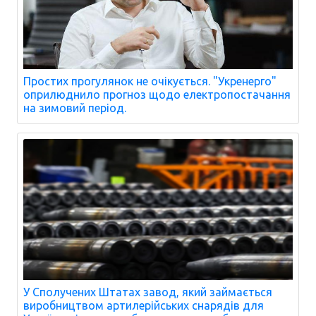
Простих прогулянок не очікується. "Укренерго"
оприлюднило прогноз щодо електропостачання
на зимовий період.
У Сполучених Штатах завод, який займається
виробництвом артилерійських снарядів для