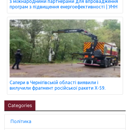
з міжнародними партнерами для впровадження
програм з підвищення енергоефективності | УНН
Сапери в Чернігівській області виявили і
вилучили фрагмент російської ракети Х-59.
Categories
Політика