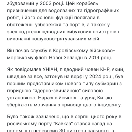
збудований у 2003 році. Цей корабель
призначений для водолазних та гідрографічних
робіт, і його основні функції полягали в
обстеженні узбережжя та портів, а також у
знешкодженні підводних вибухових пристроїв і
виконанні пошуково-рятувальних місій.
Він почав службу в Королівському військово-
морському флоті Нової Зеландії в 2019 році.
Як повідомляв УНІАН, підводний човен КНР, який,
швидше за все, затонув на верфі у 2024 році, був
першим представником нового типу субмарин з
гібридною "ядерно-звичайною" силовою
установкою. Наразі військові та уряд Китаю
зберігають мовчання з приводу цього інциденту.
Було також зазначено, що в серпні цього року в
російському порту "Кавказ" стався напад на
пором, що перевозив 30 цистерн пального, в