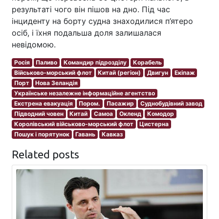
результаті чого він пішов на дно. Під час
інциденту на борту судна знаходилися п’ятеро
осіб, і їхня подальша доля залишалася
невідомою.
Росія
Паливо
Командир підрозділу
Корабель
Військово-морський флот
Китай (регіон)
Двигун
Екіпаж
Порт
Нова Зеландія
Українське незалежне інформаційне агентство
Екстрена евакуація
Пором.
Пасажир
Суднобудівний завод
Підводний човен
Китай
Самоа
Окленд
Комодор
Королівський військово-морський флот
Цистерна
Пошук і порятунок
Гавань
Кавказ
Related posts