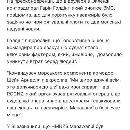
На пресконференції, що відбулася в Окленді,
контрадмірал Гарін Голдінг, який очолює ВМС,
повідомив, що для порятунку пасажирів було
задіяно чотири рятувальні плоти та два маленькі
надувні човни.
Голдінг підкреслив, що "оперативне рішення
командира про евакуацію судна" стало
ключовим фактором, який, ймовірно, "дозволило
уникнути втрат серед людей".
"Командувач морського компонента комодор
Шейн Арнделл підкреслив: 'Ми щиро вдячні всім,
хто долучився до цієї важливої справи - від
RCCNZ, який організував рятувальні операції, до
суден, які оперативно відреагували і евакуювали
наш екіпаж та пасажирів з Манавануї в безпечне
місце'."
У BI зазначили, що HMNZS Manawanui був