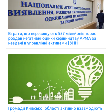
Втрати, що перевищують 557 мільйонів: юрист
роздав негативні оцінки керівництву АРМА за
невдачі в управлінні активами | УНН
Громади Київської області активно взаємодіють