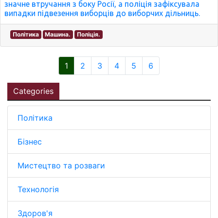
значне втручання з боку Росії, а поліція зафіксувала
випадки підвезення виборців до виборчих дільниць.
Політика
Машина.
Поліція.
1
2
3
4
5
6
Categories
Політика
Бізнес
Мистецтво та розваги
Технологія
Здоров'я