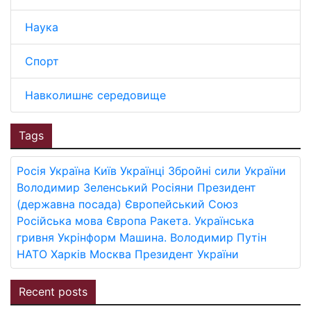
Наука
Спорт
Навколишнє середовище
Tags
Росія
Україна
Київ
Українці
Збройні сили України
Володимир Зеленський
Росіяни
Президент
(державна посада)
Європейський Союз
Російська мова
Європа
Ракета.
Українська
гривня
Укрінформ
Машина.
Володимир Путін
НАТО
Харків
Москва
Президент України
Recent posts