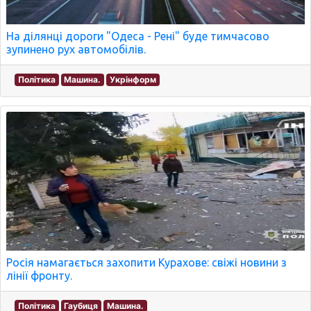
На ділянці дороги "Одеса - Рені" буде тимчасово
зупинено рух автомобілів.
Політика
Машина.
Укрінформ
Росія намагається захопити Курахове: свіжі новини з
лінії фронту.
Політика
Гаубиця
Машина.