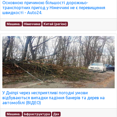
Основною причиною більшості дорожньо-
транспортних пригод у Німеччині не є перевищення
швидкості - Auto24.
Машина.
Німеччина
Китай (регіон)
У Дніпрі через несприятливі погодні умови
відбуваються випадки падіння банерів та дерев на
автомобілі (ВІДЕО)
Машина.
Інфраструктура
Дах