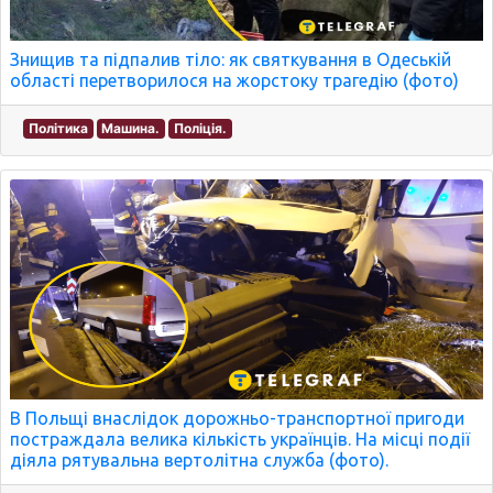
Знищив та підпалив тіло: як святкування в Одеській
області перетворилося на жорстоку трагедію (фото)
Політика
Машина.
Поліція.
В Польщі внаслідок дорожньо-транспортної пригоди
постраждала велика кількість українців. На місці події
діяла рятувальна вертолітна служба (фото).