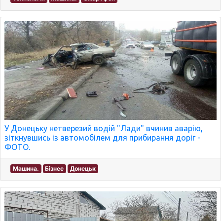
У Донецьку нетверезий водій "Лади" вчинив аварію,
зіткнувшись із автомобілем для прибирання доріг -
ФОТО.
Машина.
Бізнес
Донецьк