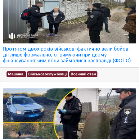
Протягом двох років військові фактично вели бойові
дії лише формально, отримуючи при цьому
фінансування: чим вони займалися насправді (ФОТО)
Машина.
Військовослужбовці
Воєнний стан