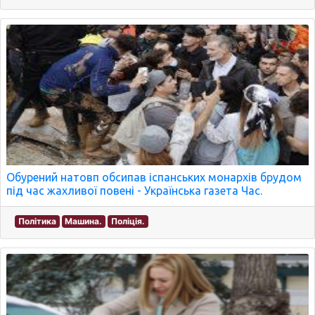
Обурений натовп обсипав іспанських монархів брудом
під час жахливої повені - Українська газета Час.
Політика
Машина.
Поліція.