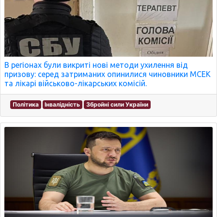
В регіонах були викриті нові методи ухилення від
призову: серед затриманих опинилися чиновники МСЕК
та лікарі військово-лікарських комісій.
Політика
Інвалідність
Збройні сили України