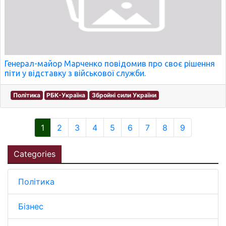
Генерал-майор Марченко повідомив про своє рішення
піти у відставку з військової служби.
Політика
РБК-Україна
Збройні сили України
1
2
3
4
5
6
7
8
9
Categories
Політика
Бізнес