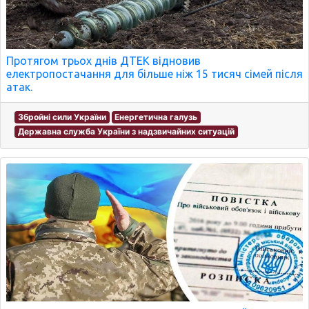
Протягом трьох днів ДТЕК відновив
електропостачання для більше ніж 15 тисяч сімей після
атак.
Збройні сили України
Енергетична галузь
Державна служба України з надзвичайних ситуацій