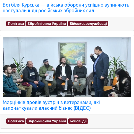
Бої біля Курська — війська оборони успішно зупиняють
наступальні дії російських збройних сил.
Політика
Збройні сили України
Військовослужбовці
Марцінків провів зустріч з ветеранами, які
започаткували власний бізнес (ВІДЕО)
Політика
Збройні сили України
Бойові дії