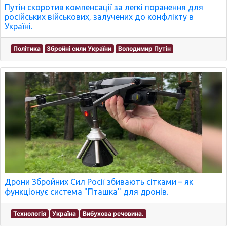
Путін скоротив компенсації за легкі поранення для
російських військових, залучених до конфлікту в
Україні.
Політика
Збройні сили України
Володимир Путін
Дрони Збройних Сил Росії збивають сітками – як
функціонує система "Пташка" для дронів.
Технологія
Україна
Вибухова речовина.