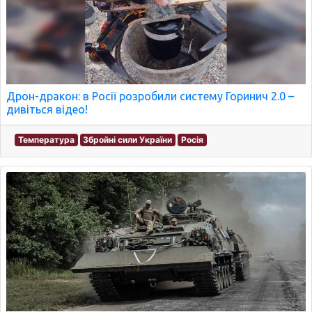
Дрон-дракон: в Росії розробили систему Горинич 2.0 –
дивіться відео!
Температура
Збройні сили України
Росія