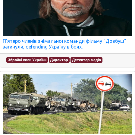
П'ятеро членів знімальної команди фільму "Довбуш"
загинули, defending Україну в боях.
Збройні сили України
Директор
Детектор медіа