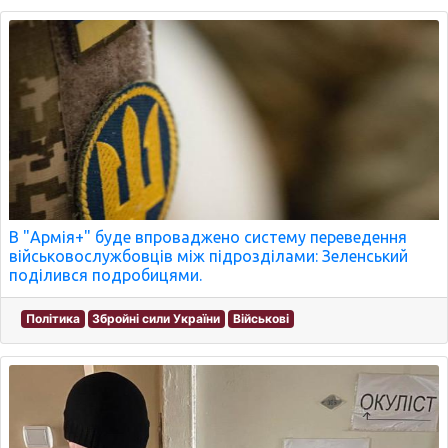
В "Армія+" буде впроваджено систему переведення
військовослужбовців між підрозділами: Зеленський
поділився подробицями.
Політика
Збройні сили України
Військові