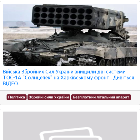
Війська Збройних Сил України знищили дві системи
ТОС-1А "Солнцепек" на Харківському фронті. Дивіться
ВІДЕО.
Політика
Збройні сили України
Безпілотний літальний апарат