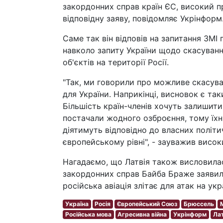
закордонних справ країн ЄС, високий 
відповідну заяву, повідомляє Укрінформ
Саме так він відповів на запитання ЗМІ
навколо запиту України щодо скасуванн
об'єктів на території Росії.
"Так, ми говорили про можливе скасуван
для України. Наприкінці, висновок є та
Більшість країн-членів хочуть залишит
постачали жодного озброєння, тому їхні
діятимуть відповідно до власних політи
європейському рівні", - зауважив висо
Нагадаємо, що Латвія також висловилася
закордонних справ Байба Браже заявила
російська авіація злітає для атак на укр
Україна
Росія
Європейський Союз
Брюссель
Російська мова
Агресивна війна
Укрінформ
Лат