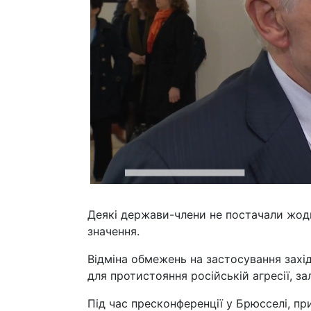
Деякі держави-члени не постачали жодн
значення.
Відміна обмежень на застосування захі
для протистояння російській агресії, за
Під час пресконференції у Брюсселі, пр