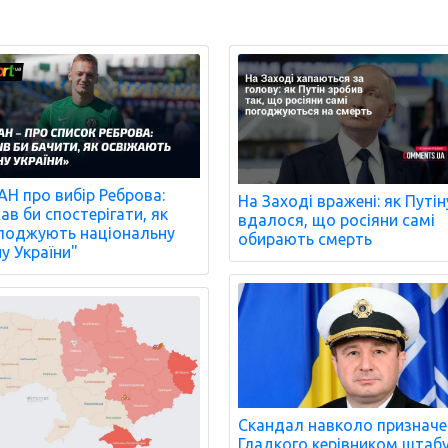
Н про вибір Реброва:
На Заході вражені: як Путін
ав би спостерігати, як
вдалося, що росіяни самі
оджують національну
обирають смерть
ну України"
Скандал навколо признач
Гладкого керівником штаб