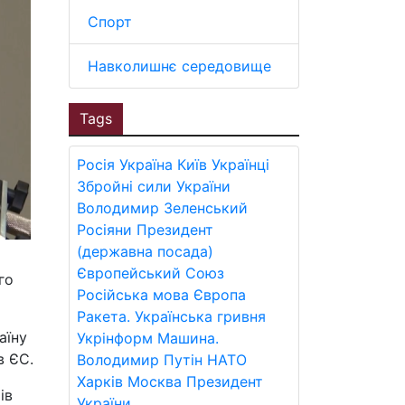
Спорт
Навколишнє середовище
Tags
Росія
Україна
Київ
Українці
Збройні сили України
Володимир Зеленський
Росіяни
Президент
(державна посада)
Європейський Союз
го
Російська мова
Європа
Ракета.
Українська гривня
аїну
Укрінформ
Машина.
в ЄС.
Володимир Путін
НАТО
Харків
Москва
Президент
ів
України