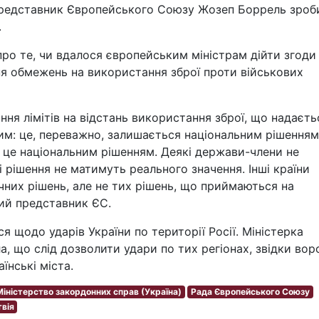
представник Європейського Союзу Жозеп Боррель зроб
.
 про те, чи вдалося європейським міністрам дійти згоди
я обмежень на використання зброї проти військових
ня лімітів на відстань використання зброї, що надаєть
ким: це, переважно, залишається національним рішенням
и це національним рішенням. Деякі держави-члени не
 рішення не матимуть реального значення. Інші країни
чних рішень, але не тих рішень, що приймаються на
кий представник ЄС.
 щодо ударів України по території Росії. Міністерка
, що слід дозволити удари по тих регіонах, звідки во
аїнські міста.
Міністерство закордонних справ (Україна)
Рада Європейського Союзу
вія