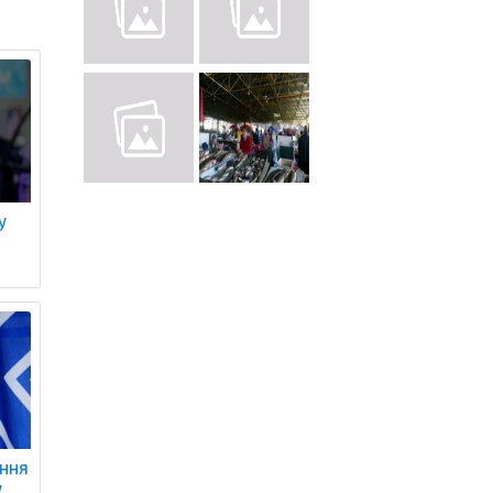
у
ення
у