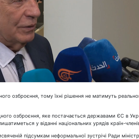
ого озброєння, тому їхні рішення не матимуть реально
дного озброєння, яке постачається державами ЄС в Укр
лишатиметься у віданні національних урядів країн-члені
исвяченій підсумкам неформальної зустрічі Ради міністр