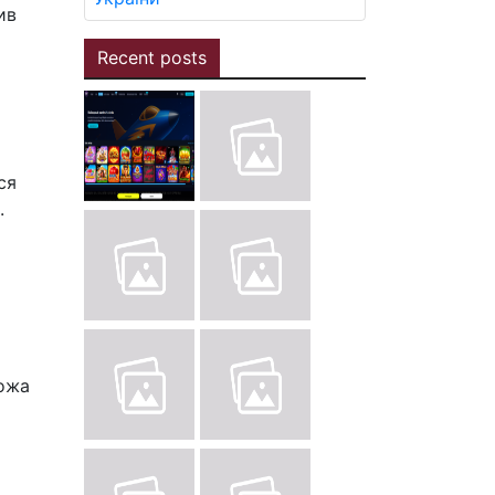
ив
Recent posts
ся
.
рожа