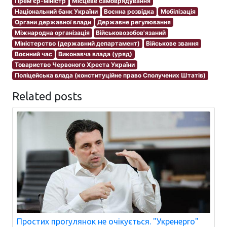
Прем'єр-міністр
Місцеве самоврядування
Національний банк України
Воєнна розвідка
Мобілізація
Органи державної влади
Державне регулювання
Міжнародна організація
Військовозобов'язаний
Міністерство (державний департамент)
Військове звання
Воєнний час
Виконавча влада (уряд)
Товариство Червоного Хреста України
Поліцейська влада (конституційне право Сполучених Штатів)
Related posts
Простих прогулянок не очікується. "Укренерго"