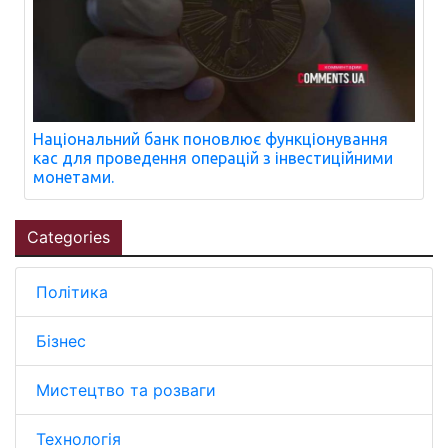
Національний банк поновлює функціонування
кас для проведення операцій з інвестиційними
монетами.
Categories
Політика
Бізнес
Мистецтво та розваги
Технологія