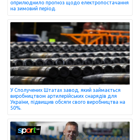
оприлюднило прогноз щодо електропостачання
на зимовий період.
У Сполучених Штатах завод, який займається
виробництвом артилерійських снарядів для
України, підвищив обсяги свого виробництва на
50%.