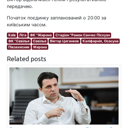
передачею.
Початок поєдинку запланований о 20:00 за
київським часом.
Київ
Ліга
ФК "Жирона
Стадіон "Рамон Санчес Пісхуан
ФК "Севілья
Севілья
Віктор Циганков
Каліфорнія, Осасуна
Півзахисник
Жирона
Related posts