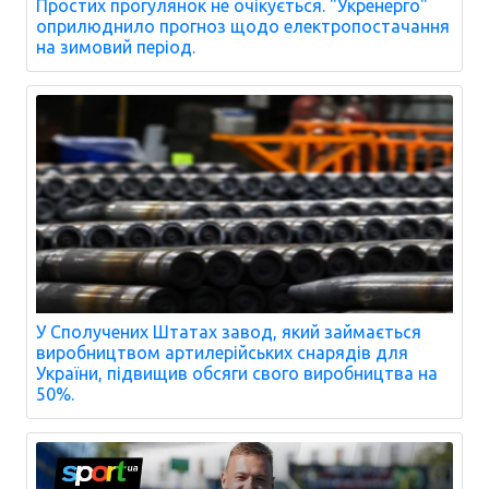
Простих прогулянок не очікується. "Укренерго"
оприлюднило прогноз щодо електропостачання
на зимовий період.
У Сполучених Штатах завод, який займається
виробництвом артилерійських снарядів для
України, підвищив обсяги свого виробництва на
50%.