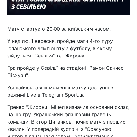
Матч стартує о 20:00 за київським часом.
У неділю, 1 вересня, пройде матч 4-го туру
іспанського чемпіонату з футболу, в якому
зійдуться "Севілья" та "Жирона".
Гра пройде у Севільї на стадіоні "Рамон Санчес
Пісхуан".
Усі найяскравіші моменти матчу доступні в
режимі Live в Telegram Sport.ua
Тренер "Жирони" Мічел визначив основний склад
на цю гру. Український фланговий гравець
команди, Віктор Циганков, почне матч з перших
хвилин. У попередній зустрічі з "Осасуною"
Віктор відзначився голом і результативною