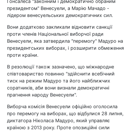
Гонсалеса "законним і демократично обраним
президентом" Венесуели, а Марію Мачадо -
лідером венесуельських демократичних сил.
Вони додатково закликали відновити санкції
проти членів Національної виборчої ради
Венесуели, яка затвердила "перемогу" Мадуро на
президентських виборах, і розширити обмеження
проти країни.
В резолюції також зазначено, що міжнародне
співтовариство повинно "здійснити всебічний
тиск на режим Мадуро та його найближчих
соратників, аби вони визнали демократичні
прагнення народу Венесуели".
Виборча комісія Венесуели офіційно оголосила
про перемогу на виборах, що відбулися 28 липня,
диктатора Ніколаса Мадуро, який управляє
країною з 2013 року. Проте опозиційні сили