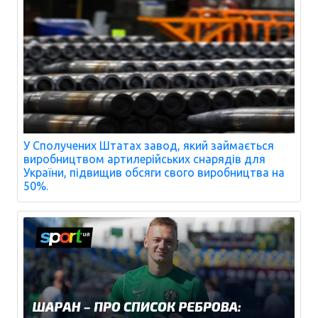
У Сполучених Штатах завод, який займається
виробництвом артилерійських снарядів для
України, підвищив обсяги свого виробництва на
50%.