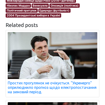
Міжнародні санкції щодо Росії (2014—дотепер)
Ніколас Мадуро
Венесуела
Опозиція (політика)
Політичний притулок
Едмундо (футболіст)
2004 Президентські вибори в Україні
Related posts
Простих прогулянок не очікується. "Укренерго"
оприлюднило прогноз щодо електропостачання
на зимовий період.