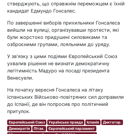
стверджують, що справжнім переможцем є їхній
кандидат Едмундо Гонсалес.
По завершенні виборів прихильники Гонсалеса
вийшли на вулиці, організувавши протести, які
були жорстоко придушені силовиками та
озброєними групами, лояльними до уряду.
У зв'язку з цими подіями Європейський Союз
ухвалив рішення не визнати демократичну
легітимність Мадуро на посаді президента
Венесуели.
На початку вересня Гонсалеса на літаку
іспанських Військово-повітряних сил доправили
до Іспанії, де він попросив про політичний
притулок.
Європейський Союз
Українська правда
Іспанія
Диктатор.
Демократія
Літак.
Європейський парламент