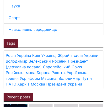
Наука
Спорт
Навколишнє середовище
Tags
Росія
Україна
Київ
Українці
Збройні сили України
Володимир Зеленський
Росіяни
Президент
(державна посада)
Європейський Союз
Російська мова
Європа
Ракета.
Українська
гривня
Укрінформ
Машина.
Володимир Путін
НАТО
Харків
Москва
Президент України
Recent posts