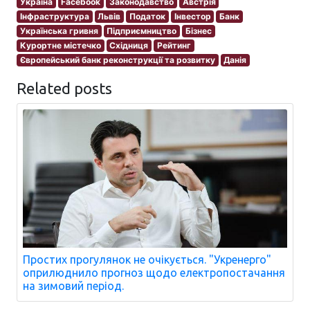
Україна
Facebook
Законодавство
Австрія
Інфраструктура
Львів
Податок
Інвестор
Банк
Українська гривня
Підприємництво
Бізнес
Курортне містечко
Східниця
Рейтинг
Європейський банк реконструкції та розвитку
Данія
Related posts
Простих прогулянок не очікується. "Укренерго"
оприлюднило прогноз щодо електропостачання
на зимовий період.