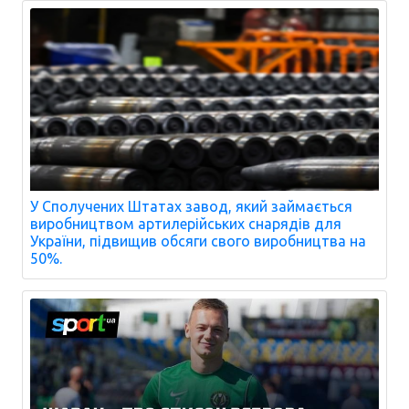
У Сполучених Штатах завод, який займається
виробництвом артилерійських снарядів для
України, підвищив обсяги свого виробництва на
50%.