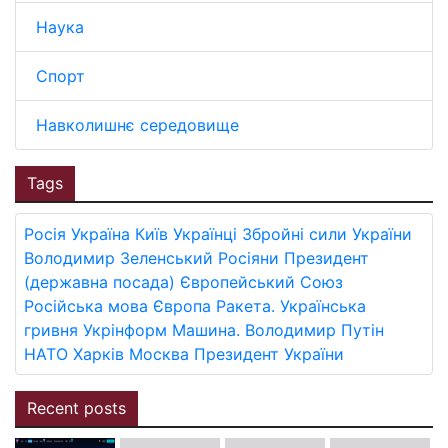
Наука
Спорт
Навколишнє середовище
Tags
Росія
Україна
Київ
Українці
Збройні сили України
Володимир Зеленський
Росіяни
Президент
(державна посада)
Європейський Союз
Російська мова
Європа
Ракета.
Українська
гривня
Укрінформ
Машина.
Володимир Путін
НАТО
Харків
Москва
Президент України
Recent posts