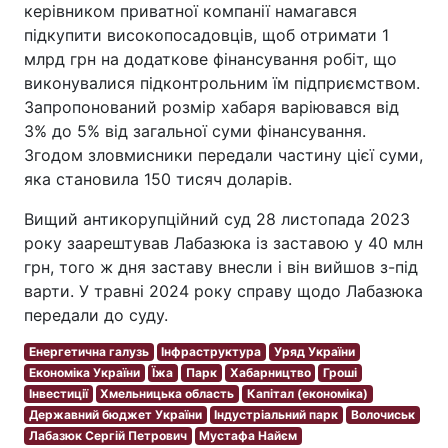
керівником приватної компанії намагався
підкупити високопосадовців, щоб отримати 1
млрд грн на додаткове фінансування робіт, що
виконувалися підконтрольним їм підприємством.
Запропонований розмір хабаря варіювався від
3% до 5% від загальної суми фінансування.
Згодом зловмисники передали частину цієї суми,
яка становила 150 тисяч доларів.
Вищий антикорупційний суд 28 листопада 2023
року заарештував Лабазюка із заставою у 40 млн
грн, того ж дня заставу внесли і він вийшов з-під
варти. У травні 2024 року справу щодо Лабазюка
передали до суду.
Енергетична галузь
Інфраструктура
Уряд України
Економіка України
Їжа
Парк
Хабарництво
Гроші
Інвестиції
Хмельницька область
Капітал (економіка)
Державний бюджет України
Індустріальний парк
Волочиськ
Лабазюк Сергій Петрович
Мустафа Найєм