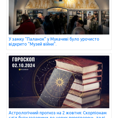
У замку "Паланок" у Мукачеві було урочисто
відкрито "Музей війни".
Астрологічний прогноз на 2 жовтня: Скорпіонам
слід бути готовими до нових перетворень, тоді