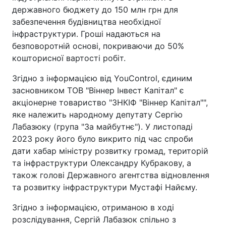
державного бюджету до 150 млн грн для
забезпечення будівництва необхідної
інфраструктури. Гроші надаються на
безповоротній основі, покриваючи до 50%
кошторисної вартості робіт.
Згідно з інформацією від YouControl, єдиним
засновником ТОВ "Віннер Інвест Капітал" є
акціонерне товариство "ЗНКІФ "Віннер Капітал"",
яке належить народному депутату Сергію
Лабазюку (група "За майбутнє"). У листопаді
2023 року його було викрито під час спроби
дати хабар міністру розвитку громад, територій
та інфраструктури Олександру Кубракову, а
також голові Державного агентства відновлення
та розвитку інфраструктури Мустафі Найєму.
Згідно з інформацією, отриманою в ході
розслідування, Сергій Лабазюк спільно з