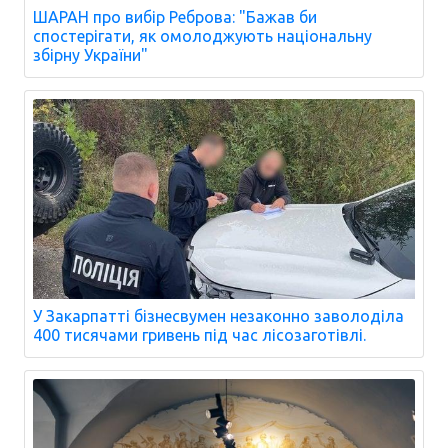
ШАРАН про вибір Реброва: "Бажав би
спостерігати, як омолоджують національну
збірну України"
У Закарпатті бізнесвумен незаконно заволоділа
400 тисячами гривень під час лісозаготівлі.