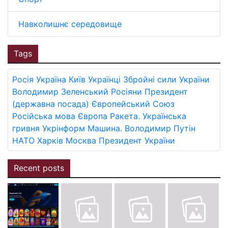
Навколишнє середовище
Tags
Росія
Україна
Київ
Українці
Збройні сили України
Володимир Зеленський
Росіяни
Президент
(державна посада)
Європейський Союз
Російська мова
Європа
Ракета.
Українська
гривня
Укрінформ
Машина.
Володимир Путін
НАТО
Харків
Москва
Президент України
Recent posts