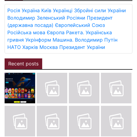
Росія
Україна
Київ
Українці
Збройні сили України
Володимир Зеленський
Росіяни
Президент
(державна посада)
Європейський Союз
Російська мова
Європа
Ракета.
Українська
гривня
Укрінформ
Машина.
Володимир Путін
НАТО
Харків
Москва
Президент України
Recent posts