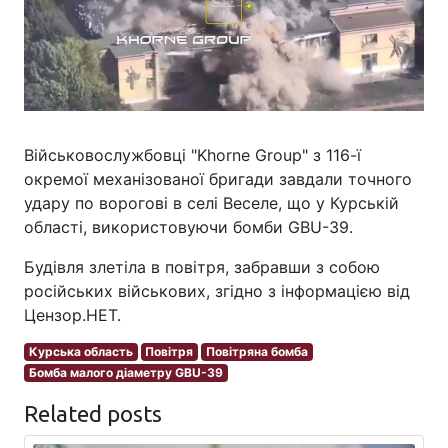
Військовослужбовці "Khorne Group" з 116-ї
окремої механізованої бригади завдали точного
удару по ворогові в селі Веселе, що у Курській
області, використовуючи бомби GBU-39.
Будівля злетіла в повітря, забравши з собою
російських військових, згідно з інформацією від
Цензор.НЕТ.
Курська область
Повітря
Повітряна бомба
Бомба малого діаметру GBU-39
Related posts