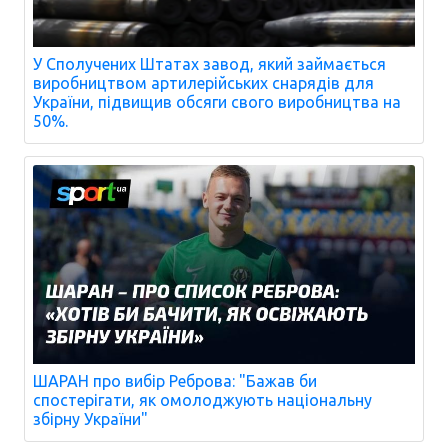
У Сполучених Штатах завод, який займається
виробництвом артилерійських снарядів для
України, підвищив обсяги свого виробництва на
50%.
ШАРАН про вибір Реброва: "Бажав би
спостерігати, як омолоджують національну
збірну України"