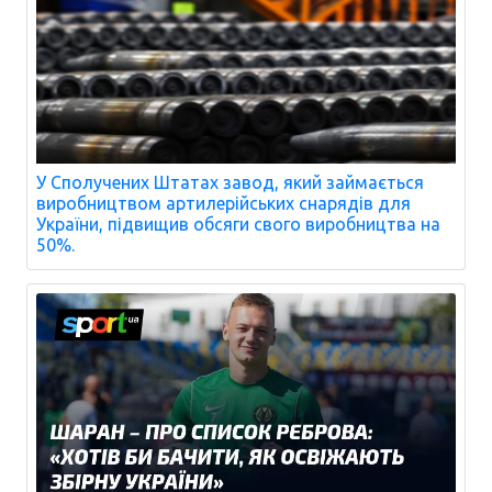
У Сполучених Штатах завод, який займається
виробництвом артилерійських снарядів для
України, підвищив обсяги свого виробництва на
50%.