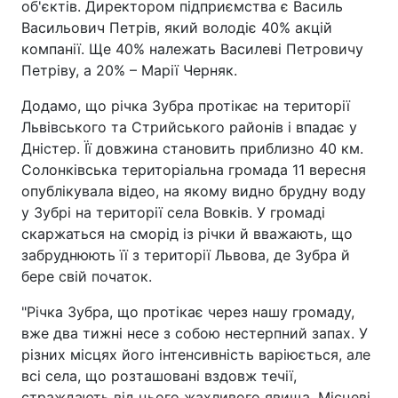
об'єктів. Директором підприємства є Василь
Васильович Петрів, який володіє 40% акцій
компанії. Ще 40% належать Василеві Петровичу
Петріву, а 20% – Марії Черняк.
Додамо, що річка Зубра протікає на території
Львівського та Стрийського районів і впадає у
Дністер. Її довжина становить приблизно 40 км.
Солонківська територіальна громада 11 вересня
опублікувала відео, на якому видно брудну воду
у Зубрі на території села Вовків. У громаді
скаржаться на сморід із річки й вважають, що
забруднюють її з території Львова, де Зубра й
бере свій початок.
"Річка Зубра, що протікає через нашу громаду,
вже два тижні несе з собою нестерпний запах. У
різних місцях його інтенсивність варіюється, але
всі села, що розташовані вздовж течії,
страждають від цього жахливого явища. Місцеві