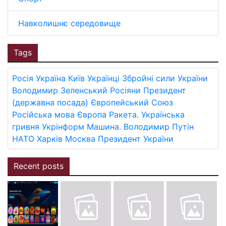
Навколишнє середовище
Tags
Росія
Україна
Київ
Українці
Збройні сили України
Володимир Зеленський
Росіяни
Президент
(державна посада)
Європейський Союз
Російська мова
Європа
Ракета.
Українська
гривня
Укрінформ
Машина.
Володимир Путін
НАТО
Харків
Москва
Президент України
Recent posts