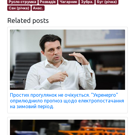
Русло струмка
Розвадів
Чагарник
Зубра.
Буг (річка)
Сан (річка)
Анас.
Related posts
Простих прогулянок не очікується. "Укренерго"
оприлюднило прогноз щодо електропостачання
на зимовий період.