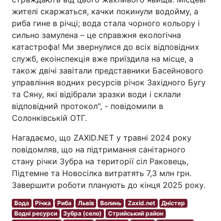
жителі скаржаться, качки покинули водойму, а
риба гине в річці; вода стала чорного кольору і
сильно замулена – це справжня екологічна
катастрофа! Ми звернулися до всіх відповідних
служб, екоінспекція вже приїздила на місце, а
також двічі завітали представники Басейнового
управління водних ресурсів річок Західного Бугу
та Сяну, які відібрали зразки води і склали
відповідний протокол", - повідомили в
Солонківській ОТГ.
Нагадаємо, що ZAXID.NET у травні 2024 року
повідомляв, що на підтримання санітарного
стану річки Зубра на території сіл Раковець,
Підтемне та Новосілка витратять 7,3 млн грн.
Завершити роботи планують до кінця 2025 року.
Вода
Річка
Риба
Львів
Волинь
Zaxid.net
Дністер
Водні ресурси
Зубра (село)
Стрийський район