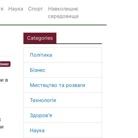
'я
Наука
Спорт
Навколишнє
середовище
Categories
Політика
ізнес
Бізнес
и в
Мистецтво та розваги
Технологія
Здоров'я
х
ли
Наука