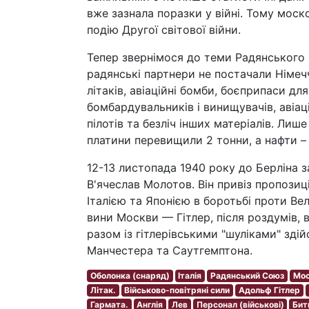
вже зазнала поразки у війні. Тому мос
подію Другої світової війни.
Тепер звернімося до теми Радянського С
радянські партнери не постачали Німечч
літаків, авіаційні бомби, боєприпаси дл
бомбардувальників і винищувачів, авіаці
пілотів та безліч інших матеріалів. Лиш
платини перевищили 2 тонни, а нафти – 
12-13 листопада 1940 року до Берліна з
В'ячеслав Молотов. Він привіз пропози
Італією та Японією в боротьбі проти Ве
вини Москви — Гітлер, після роздумів, ві
разом із гітлерівськими "шуліками" зді
Манчестера та Саутгемптона.
Оболонка (снаряд)
Італія
Радянський Союз
Мос
Літак.
Військово-повітряні сили
Адольф Гітлер
Гармата.
Англія
Лев
Персонал (військові)
Бит