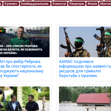
д
Кулемет.
Бомбардувальник.
Ковентрі
Ліверпуль
Японія
Манче
ХАМАС поділився
Н про вибір Реброва:
інформацією про наявніст
ав би спостерігати, як
ресурсів для тривалої
оджують національну
боротьби з Ізраїлем.
ну України"