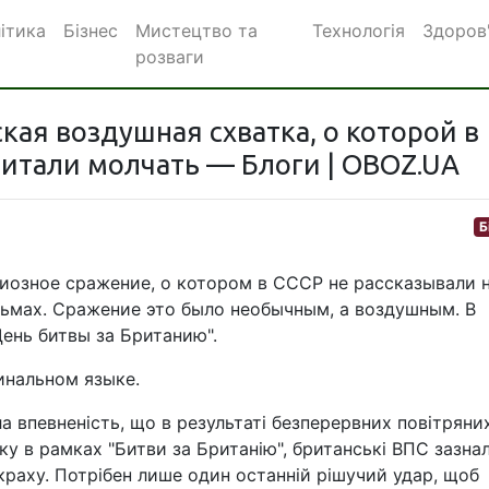
ітика
Бізнес
Мистецтво та
Технологія
Здоров
розваги
кая воздушная схватка, о которой в
итали молчать — Блоги | OBOZ.UA
Б
диозное сражение, о котором в СССР не рассказывали н
ильмах. Сражение это было необычным, а воздушным. В
ень битвы за Британию".
инальном языке.
а впевненість, що в результаті безперервних повітряни
оку в рамках "Битви за Британію", британські ВПС зазна
краху. Потрібен лише один останній рішучий удар, щоб