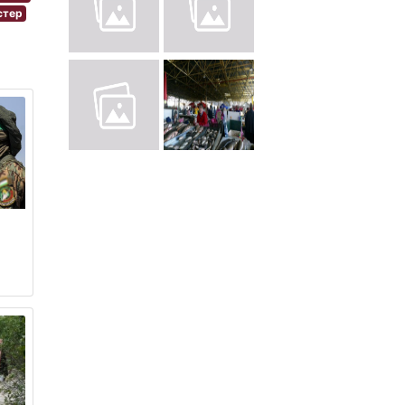
стер
ь