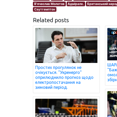
В'ячеслав Молотов
Адмірале.
Британський наро
Саутгемптон
Related posts
ШАРА
Простих прогулянок не
"Баж
очікується. "Укренерго"
омол
оприлюднило прогноз щодо
збір
електропостачання на
зимовий період.