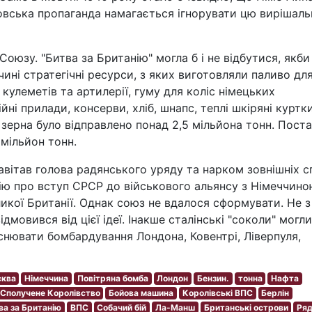
ковська пропаганда намагається ігнорувати цю вирішаль
оюзу. "Битва за Британію" могла б і не відбутися, якби
ині стратегічні ресурси, з яких виготовляли паливо дл
я кулеметів та артилерії, гуму для коліс німецьких
йні прилади, консерви, хліб, шнапс, теплі шкіряні куртк
е зерна було відправлено понад 2,5 мільйона тонн. Пост
мільйон тонн.
авітав голова радянського уряду та нарком зовнішніх с
цію про вступ СРСР до військового альянсу з Німеччино
ликої Британії. Однак союз не вдалося сформувати. Не з
дмовився від цієї ідеї. Інакше сталінські "соколи" могли
йснювати бомбардування Лондона, Ковентрі, Ліверпуля,
ква
Німеччина
Повітряна бомба
Лондон
Бензин.
тонна
Нафта
Сполучене Королівство
Бойова машина
Королівські ВПС
Берлін
ва за Британію
ВПС
Собачий бій
Ла-Манш
Британські острови
Ряд