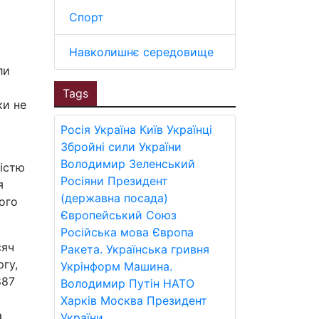
Спорт
Навколишнє середовище
ли
Tags
ки не
Росія
Україна
Київ
Українці
Збройні сили України
Володимир Зеленський
ністю
Росіяни
Президент
я
(державна посада)
ого
Європейський Союз
Російська мова
Європа
сяч
Ракета.
Українська гривня
ргу,
Укрінформ
Машина.
887
Володимир Путін
НАТО
Харків
Москва
Президент
а
України