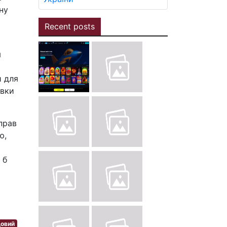
ну
Recent posts
я
и для
авки
прав
ю,
 б
овий