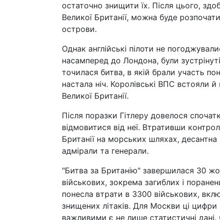
остаточно знищити їх. Після цього, здо
Великої Британії, можна буде розпочат
острови.
Однак англійські пілоти не погоджувалис
насамперед до Лондона, були зустрінут
точилася битва, в якій брали участь пон
настала ніч. Королівські ВПС встояли 
Великої Британії.
Після поразки Гітлеру довелося спочат
відмовитися від неї. Втративши контро
Британії на морських шляхах, десантна 
адмірали та генерали.
"Битва за Британію" завершилася 30 жо
військових, зокрема загиблих і поранен
понесла втрати в 3300 військових, вкл
знищених літаків. Для Москви ці цифри
важливими є не лише статистичні дані.