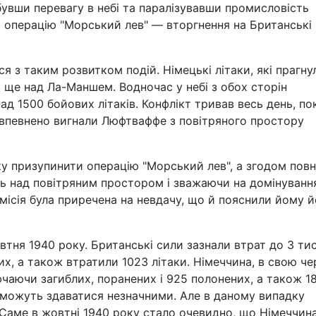
бувши перевагу в небі та паралізувавши промисловість
и операцію "Морський лев" — вторгнення на Британські
я з таким розвитком подій. Німецькі літаки, які прагну
і ще над Ла-Маншем. Водночас у небі з обох сторін
ад 1500 бойових літаків. Конфлікт тривав весь день, по
й впевнено вигнали Люфтваффе з повітряного простору
ку призупинити операцію "Морський лев", а згодом пов
ль над повітряним простором і зважаючи на домінуванн
місія була приречена на невдачу, що й пояснили йому й
втня 1940 року. Британські сили зазнали втрат до 3 ти
их, а також втратили 1023 літаки. Німеччина, в свою че
ючаючи загиблих, поранених і 925 полонених, а також 1
 можуть здаватися незначними. Але в даному випадку
 Саме в жовтні 1940 року стало очевидно, що Німеччин