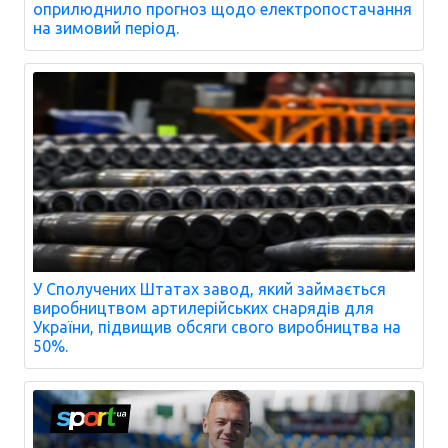
оприлюднило прогноз щодо електропостачання
на зимовий період.
У Сполучених Штатах завод, який займається
виробництвом артилерійських снарядів для
України, підвищив обсяги свого виробництва на
50%.