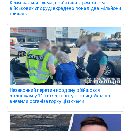
Кримінальна схема, пов'язана з ремонтом
військових споруд: вкрадено понад два мільйони
гривень.
Незаконний перетин кордону обійшовся
чоловікам у 11 тисяч євро: у столиці України
виявили організаторку цієї схеми.