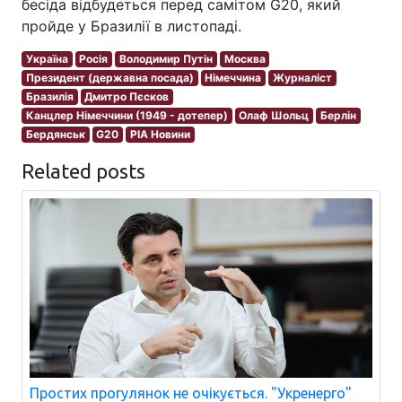
бесіда відбудеться перед самітом G20, який
пройде у Бразилії в листопаді.
Україна
Росія
Володимир Путін
Москва
Президент (державна посада)
Німеччина
Журналіст
Бразилія
Дмитро Пєсков
Канцлер Німеччини (1949 - дотепер)
Олаф Шольц
Берлін
Бердянськ
G20
РІА Новини
Related posts
Простих прогулянок не очікується. "Укренерго"