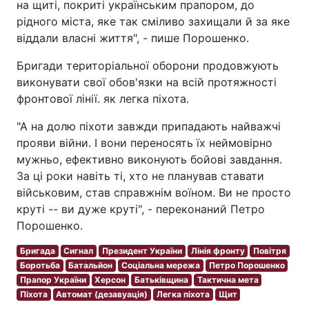
на щиті, покриті українським прапором, до
рідного міста, яке так сміливо захищали й за яке
віддали власні життя", - пише Порошенко.
Бригади територіальної оборони продовжують
виконувати свої обов'язки на всій протяжності
фронтової лінії. як легка піхота.
"А на долю піхоти завжди припадають найважчі
прояви війни. І вони переносять їх неймовірно
мужньо, ефективно виконують бойові завдання.
За ці роки навіть ті, хто не планував ставати
військовим, став справжнім воїном. Ви не просто
круті -- ви дуже круті", - переконаний Петро
Порошенко.
Бригада
Сигнал
Президент України
Лінія фронту
Повітря
Боротьба
Батальйон
Соціальна мережа
Петро Порошенко
Прапор України
Херсон
Батьківщина
Тактична мета
Піхота
Автомат (дезавуація)
Легка піхота
Щит