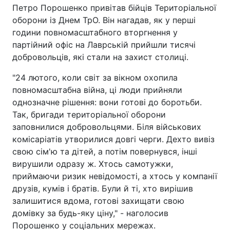
Петро Порошенко привітав бійців Територіальної
оборони із Днем ТрО. Він нагадав, як у перші
години повномасштабного вторгнення у
партійний офіс на Лаврській прийшли тисячі
добровольців, які стали на захист столиці.
"24 лютого, коли світ за вікном охопила
повномасштабна війна, ці люди прийняли
однозначне рішення: вони готові до боротьби.
Так, бригади територіальної оборони
заповнилися добровольцями. Біля військових
комісаріатів утворилися довгі черги. Дехто вивіз
свою сім'ю та дітей, а потім повернувся, інші
вирушили одразу ж. Хтось самотужки,
приймаючи ризик невідомості, а хтось у компанії
друзів, кумів і братів. Були й ті, хто вирішив
залишитися вдома, готові захищати свою
домівку за будь-яку ціну," - наголосив
Порошенко у соціальних мережах.