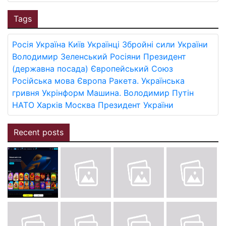
Tags
Росія
Україна
Київ
Українці
Збройні сили України
Володимир Зеленський
Росіяни
Президент
(державна посада)
Європейський Союз
Російська мова
Європа
Ракета.
Українська
гривня
Укрінформ
Машина.
Володимир Путін
НАТО
Харків
Москва
Президент України
Recent posts