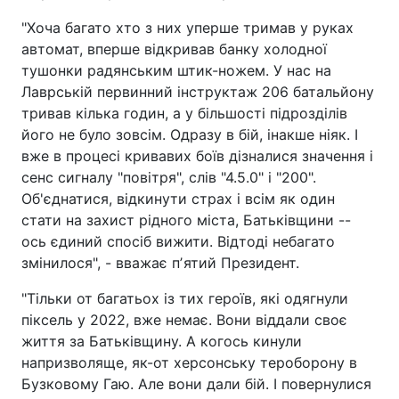
"Хоча багато хто з них уперше тримав у руках
автомат, вперше відкривав банку холодної
тушонки радянським штик-ножем. У нас на
Лаврській первинний інструктаж 206 батальйону
тривав кілька годин, а у більшості підрозділів
його не було зовсім. Одразу в бій, інакше ніяк. І
вже в процесі кривавих боїв дізналися значення і
сенс сигналу "повітря", слів "4.5.0" і "200".
Об'єднатися, відкинути страх і всім як один
стати на захист рідного міста, Батьківщини --
ось єдиний спосіб вижити. Відтоді небагато
змінилося", - вважає пʼятий Президент.
"Тільки от багатьох із тих героїв, які одягнули
піксель у 2022, вже немає. Вони віддали своє
життя за Батьківщину. А когось кинули
напризволяще, як-от херсонську тероборону в
Бузковому Гаю. Але вони дали бій. І повернулися