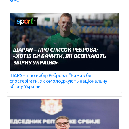
50%.
ШАРАН про вибір Реброва: "Бажав би
спостерігати, як омолоджують національну
збірну України"