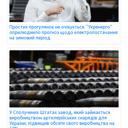
Простих прогулянок не очікується. "Укренерго"
оприлюднило прогноз щодо електропостачання
на зимовий період.
У Сполучених Штатах завод, який займається
виробництвом артилерійських снарядів для
України, підвищив обсяги свого виробництва на