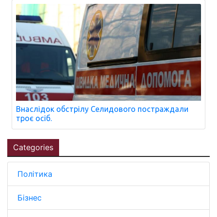
Внаслідок обстрілу Селидового постраждали
троє осіб.
Categories
Політика
Бізнес