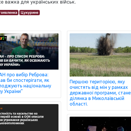
е важка для українських військ.
гоявленка
Цукурине
Н про вибір Реброва:
ав би спостерігати, як
Першою територією, яку
оджують національну
очистять від мін у рамках
ну України"
державної програми, стане
ділянка в Миколаївській
області.