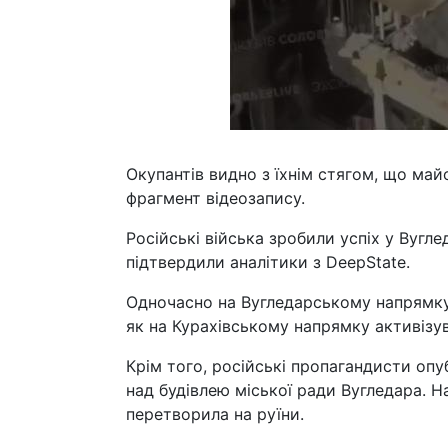
Окупантів видно з їхнім стягом, що май
фрагмент відеозапису.
Російські війська зробили успіх у Вугл
підтвердили аналітики з DeepState.
Одночасно на Вугледарському напрямку 
як на Курахівському напрямку активізу
Крім того, російські пропагандисти опу
над будівлею міської ради Вугледара. Н
перетворила на руїни.