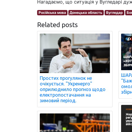
Нагадаємо, що ситуація у Вугледарі дуж
Російська мова
Донецька область
Вугледар
Бо
Related posts
ШАРА
Простих прогулянок не
"Баж
очікується. "Укренерго"
омол
оприлюднило прогноз щодо
збір
електропостачання на
зимовий період.