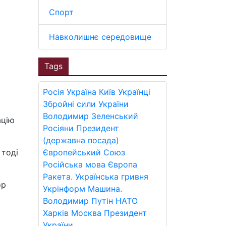
Спорт
Навколишнє середовище
Tags
Росія
Україна
Київ
Українці
Збройні сили України
Володимир Зеленський
ацію
Росіяни
Президент
(державна посада)
 тоді
Європейський Союз
Російська мова
Європа
Ракета.
Українська гривня
ор
Укрінформ
Машина.
Володимир Путін
НАТО
Харків
Москва
Президент
України