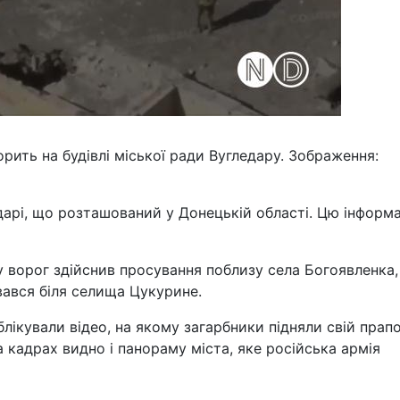
орить на будівлі міської ради Вугледару. Зображення:
едарі, що розташований у Донецькій області. Цю інформ
ворог здійснив просування поблизу села Богоявленка,
вався біля селища Цукурине.
блікували відео, на якому загарбники підняли свій прап
а кадрах видно і панораму міста, яке російська армія