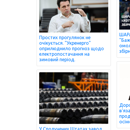
ШАРА
Простих прогулянок не
"Баж
очікується. "Укренерго"
омол
оприлюднило прогноз щодо
збір
електропостачання на
зимовий період.
Доро
в'яз
прод
осін
У Сполучених Штатах завод,