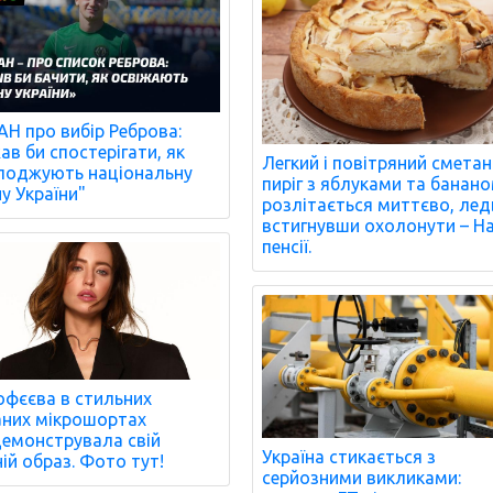
Н про вибір Реброва:
ав би спостерігати, як
Легкий і повітряний смета
оджують національну
пиріг з яблуками та банан
ну України"
розлітається миттєво, лед
встигнувши охолонути – Н
пенсії.
фєєва в стильних
аних мікрошортах
емонструвала свій
Україна стикається з
ній образ. Фото тут!
серйозними викликами: