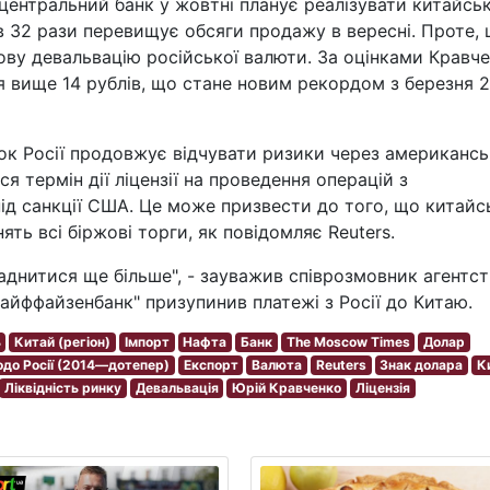
центральний банк у жовтні планує реалізувати китайсь
 в 32 рази перевищує обсяги продажу в вересні. Проте, 
ву девальвацію російської валюти. За оцінками Кравче
я вище 14 рублів, що стане новим рекордом з березня 
ок Росії продовжує відчувати ризики через американсь
я термін дії ліцензії на проведення операцій з
ід санкції США. Це може призвести до того, що китайс
инять всі біржові торги, як повідомляє Reuters.
аднитися ще більше", - зауважив співрозмовник агентст
айффайзенбанк" призупинив платежі з Росії до Китаю.
ь
Китай (регіон)
Імпорт
Нафта
Банк
The Moscow Times
Долар
одо Росії (2014—дотепер)
Експорт
Валюта
Reuters
Знак долара
К
Ліквідність ринку
Девальвація
Юрій Кравченко
Ліцензія