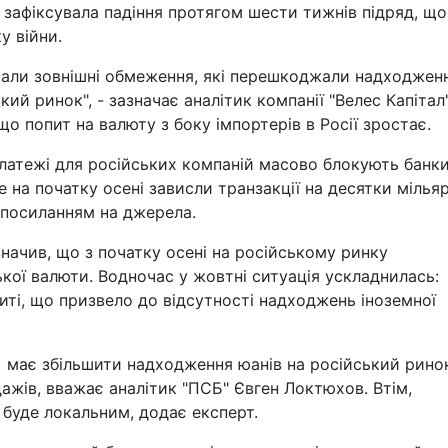
 зафіксувала падіння протягом шести тижнів підряд, що
у війни.
грали зовнішні обмеження, які перешкоджали надходжен
ий ринок", - зазначає аналітик компанії "Велес Капітал
що попит на валюту з боку імпортерів в Росії зростає.
латежі для російських компаній масово блокують банк
де на початку осені зависли транзакції на десятки мілья
з посиланням на джерела.
значив, що з початку осені на російському ринку
кої валюти. Водночас у жовтні ситуація ускладнилась:
риті, що призвело до відсутності надходжень іноземної
 має збільшити надходження юанів на російський ринок
ажів, вважає аналітик "ПСБ" Євген Локтюхов. Втім,
 буде локальним, додає експерт.