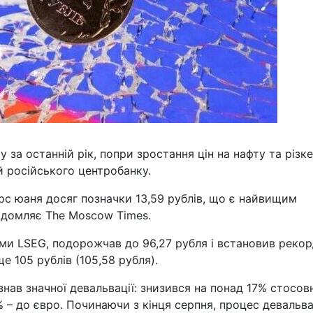
 за останній рік, попри зростання цін на нафту та різке
й російського центробанку.
курс юаня досяг позначки 13,59 рублів, що є найвищим
ідомляє The Moscow Times.
ми LSEG, подорожчав до 96,27 рубля і встановив рекор
ще 105 рублів (105,58 рубля).
нав значної девальвації: знизився на понад 17% стосов
% – до євро. Починаючи з кінця серпня, процес девальва