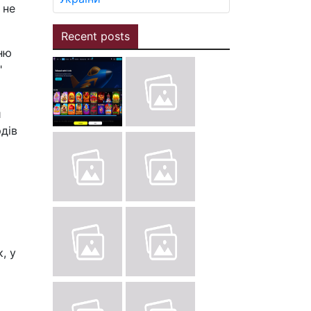
 не
Recent posts
ню
"
и
рдів
, у