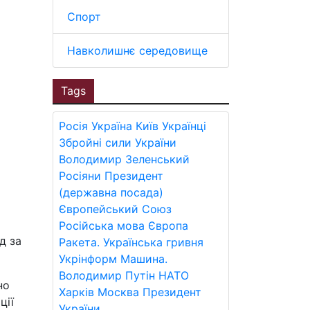
Спорт
Навколишнє середовище
Tags
Росія
Україна
Київ
Українці
Збройні сили України
Володимир Зеленський
Росіяни
Президент
(державна посада)
Європейський Союз
Російська мова
Європа
д за
Ракета.
Українська гривня
Укрінформ
Машина.
Володимир Путін
НАТО
но
Харків
Москва
Президент
ції
України