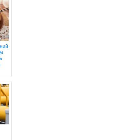
нний
ом
ь
а