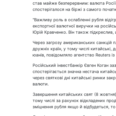
став майже безперервним: валюта Росії
спостерігалося на біржі з самого початк
"Важливу роль в ослабленні рубля віді
експортної валютної виручки на російськ
Юрій Кравченко. Він також підкреслив, 
Через загрозу американських санкцій п
дружніх країн, у тому числі китайські, 
юанів, повідомляло агентство Reuters і
Російський інвестбанкір Євген Коган за
спостерігається значна нестача китайсь
через святкові дні китайські ринки зак
валюти.
Завершення китайських свят (8 жовтня)
тому числі за рахунок відкладених прод
зміцнення рубля якщо й відбудеться, то