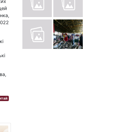
ких
цей
нка,
2022
кі
ькі
ва,
итай