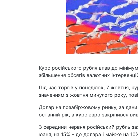
Курс російського рубля впав до мінімуму
збільшення обсягів валютних інтервенці
Під час торгів у понеділок, 7 жовтня, 
значенням з жовтня минулого року, пов
Долар на позабіржовому ринку, за дани
останній рік, а курс євро закріпився ви
З середини червня російський рубль заз
юаня, на 15% – до долара і майже на 10