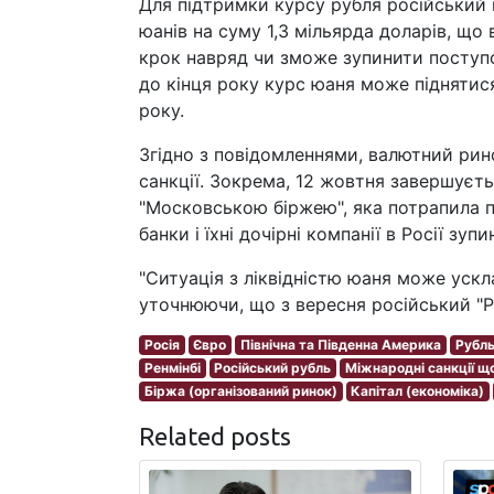
Для підтримки курсу рубля російський 
юанів на суму 1,3 мільярда доларів, що
крок навряд чи зможе зупинити поступо
до кінця року курс юаня може піднятис
року.
Згідно з повідомленнями, валютний рин
санкції. Зокрема, 12 жовтня завершуєтьс
"Московською біржею", яка потрапила п
банки і їхні дочірні компанії в Росії зуп
"Ситуація з ліквідністю юаня може ускл
уточнюючи, що з вересня російський "Р
Росія
Євро
Північна та Південна Америка
Рубл
Ренмінбі
Російський рубль
Міжнародні санкції щ
Біржа (організований ринок)
Капітал (економіка)
Related posts