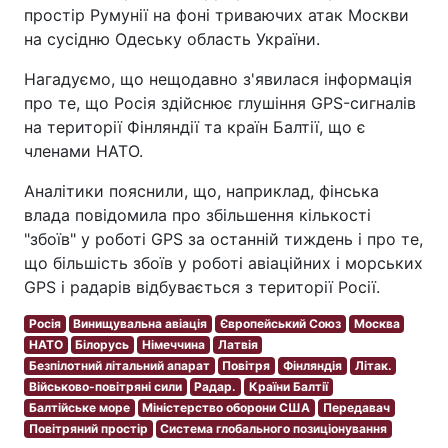
простір Румунії на фоні триваючих атак Москви
на сусідню Одеську область України.
Нагадуємо, що нещодавно з'явилася інформація
про те, що Росія здійснює глушіння GPS-сигналів
на території Фінляндії та країн Балтії, що є
членами НАТО.
Аналітики пояснили, що, наприклад, фінська
влада повідомила про збільшення кількості
"збоїв" у роботі GPS за останній тиждень і про те,
що більшість збоїв у роботі авіаційних і морських
GPS і радарів відбувається з території Росії.
Росія
Винищувальна авіація
Європейський Союз
Москва
НАТО
Білорусь
Німеччина
Латвія
Безпілотний літальний апарат
Повітря
Фінляндія
Літак.
Військово-повітряні сили
Радар.
Країни Балтії
Балтійське море
Міністерство оборони США
Передавач
Повітряний простір
Система глобального позиціонування