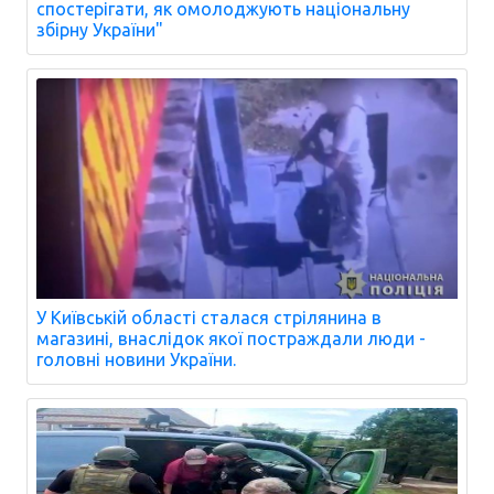
спостерігати, як омолоджують національну
збірну України"
У Київській області сталася стрілянина в
магазині, внаслідок якої постраждали люди -
головні новини України.