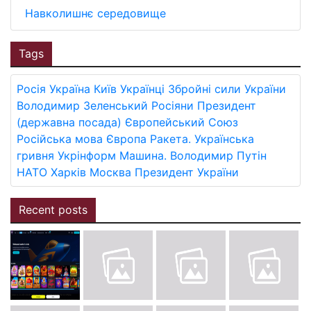
Навколишнє середовище
Tags
Росія
Україна
Київ
Українці
Збройні сили України
Володимир Зеленський
Росіяни
Президент
(державна посада)
Європейський Союз
Російська мова
Європа
Ракета.
Українська
гривня
Укрінформ
Машина.
Володимир Путін
НАТО
Харків
Москва
Президент України
Recent posts