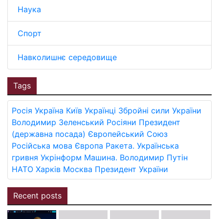
Наука
Спорт
Навколишнє середовище
Tags
Росія
Україна
Київ
Українці
Збройні сили України
Володимир Зеленський
Росіяни
Президент
(державна посада)
Європейський Союз
Російська мова
Європа
Ракета.
Українська
гривня
Укрінформ
Машина.
Володимир Путін
НАТО
Харків
Москва
Президент України
Recent posts