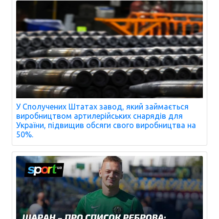
У Сполучених Штатах завод, який займається
виробництвом артилерійських снарядів для
України, підвищив обсяги свого виробництва на
50%.