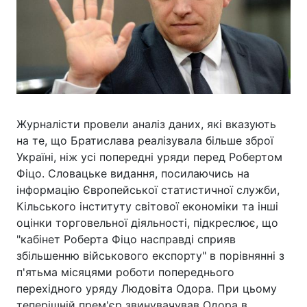
Журналісти провели аналіз даних, які вказують
на те, що Братислава реалізувала більше зброї
Україні, ніж усі попередні уряди перед Робертом
Фіцо. Словацьке видання, посилаючись на
інформацію Європейської статистичної служби,
Кільського інституту світової економіки та інші
оцінки торговельної діяльності, підкреслює, що
"кабінет Роберта Фіцо насправді сприяв
збільшенню військового експорту" в порівнянні з
п'ятьма місяцями роботи попереднього
перехідного уряду Людовіта Одора. При цьому
теперішній прем'єр звинувачував Одора в