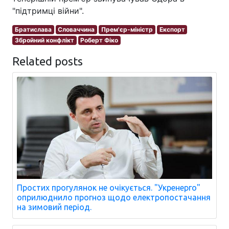
"підтримці війни".
Братислава
Словаччина
Прем'єр-міністр
Експорт
Збройний конфлікт
Роберт Фіко
Related posts
Простих прогулянок не очікується. "Укренерго"
оприлюднило прогноз щодо електропостачання
на зимовий період.