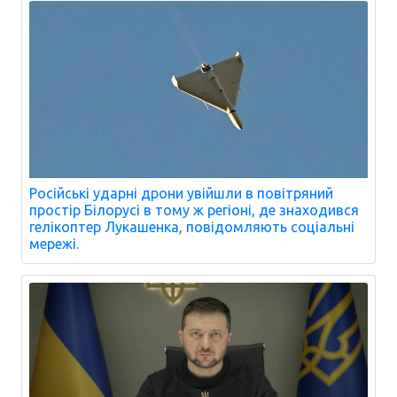
Російські ударні дрони увійшли в повітряний
простір Білорусі в тому ж регіоні, де знаходився
гелікоптер Лукашенка, повідомляють соціальні
мережі.