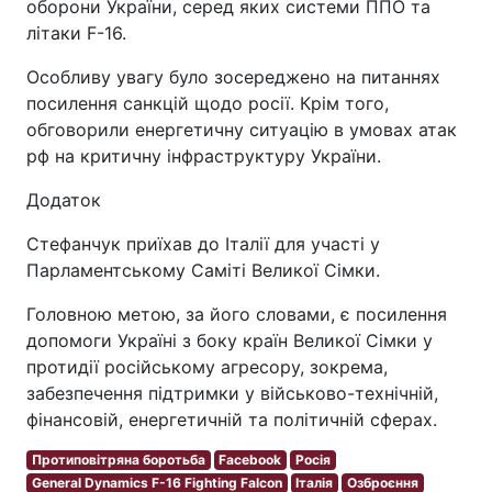
оборони України, серед яких системи ППО та
літаки F-16.
Особливу увагу було зосереджено на питаннях
посилення санкцій щодо росії. Крім того,
обговорили енергетичну ситуацію в умовах атак
рф на критичну інфраструктуру України.
Додаток
Стефанчук приїхав до Італії для участі у
Парламентському Саміті Великої Сімки.
Головною метою, за його словами, є посилення
допомоги Україні з боку країн Великої Сімки у
протидії російському агресору, зокрема,
забезпечення підтримки у військово-технічній,
фінансовій, енергетичній та політичній сферах.
Протиповітряна боротьба
Facebook
Росія
General Dynamics F-16 Fighting Falcon
Італія
Озброєння