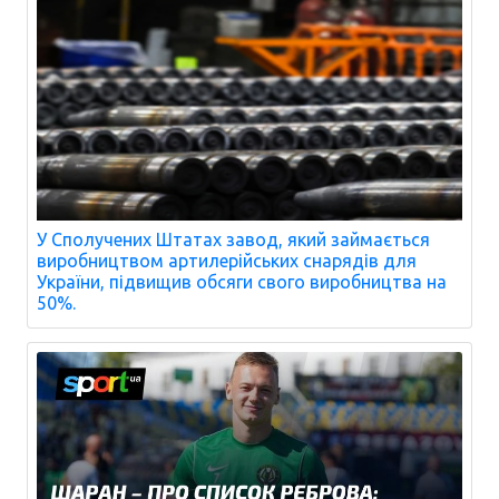
У Сполучених Штатах завод, який займається
виробництвом артилерійських снарядів для
України, підвищив обсяги свого виробництва на
50%.