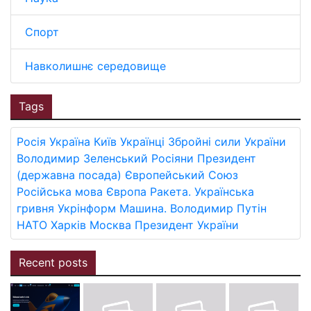
Спорт
Навколишнє середовище
Tags
Росія
Україна
Київ
Українці
Збройні сили України
Володимир Зеленський
Росіяни
Президент
(державна посада)
Європейський Союз
Російська мова
Європа
Ракета.
Українська
гривня
Укрінформ
Машина.
Володимир Путін
НАТО
Харків
Москва
Президент України
Recent posts