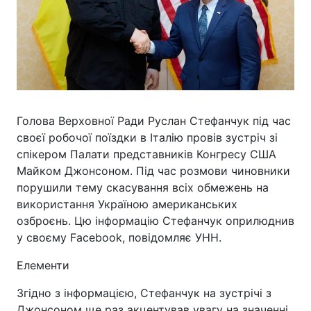
Голова Верховної Ради Руслан Стефанчук під час
своєї робочої поїздки в Італію провів зустріч зі
спікером Палати представників Конгресу США
Майком Джонсоном. Під час розмови чиновники
порушили тему скасування всіх обмежень на
використання Україною американських
озброєнь. Цю інформацію Стефанчук оприлюднив
у своєму Facebook, повідомляє УНН.
Елементи
Згідно з інформацією, Стефанчук на зустрічі з
Джонсоном ще раз акцентував увагу на значенні