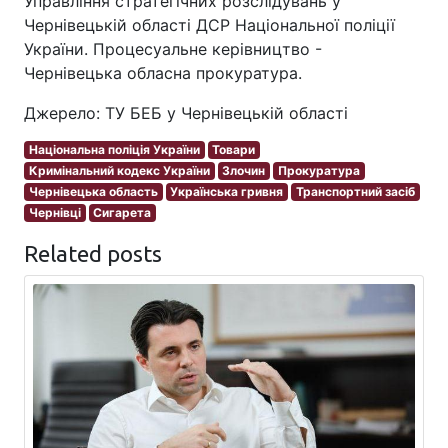
Управління стратегічних розслідувань у
Чернівецькій області ДСР Національної поліції
України. Процесуальне керівництво -
Чернівецька обласна прокуратура.
Джерело: ТУ БЕБ у Чернівецькій області
Національна поліція України
Товари
Кримінальний кодекс України
Злочин
Прокуратура
Чернівецька область
Українська гривня
Транспортний засіб
Чернівці
Сигарета
Related posts