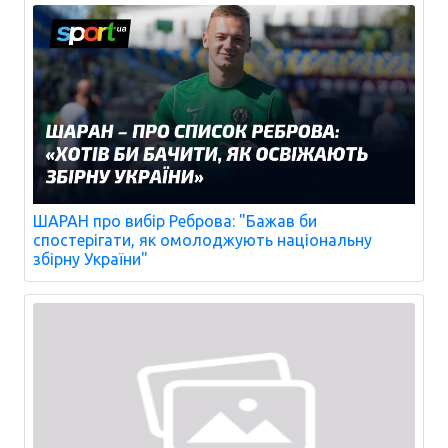
ШАРАН про вибір Реброва: "Бажав би
спостерігати, як омолоджують національну
збірну України"