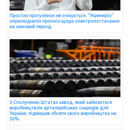
Простих прогулянок не очікується. "Укренерго"
оприлюднило прогноз щодо електропостачання
на зимовий період.
У Сполучених Штатах завод, який займається
виробництвом артилерійських снарядів для
України, підвищив обсяги свого виробництва на
50%.