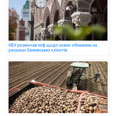
НБУ розвінчав міф щодо нових обмежень на
рахунках банківських клієнтів.