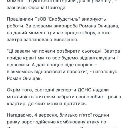
момент готуються кошториси для їх ремонту", -
зазначає Оксана Пригода.
Працівники ТзОВ "Екобудстиль" виконують
роботи. За словами виконроба Романа Онищака,
на даний момент триває процес збору, а вже
завтра заплановано вивезення.
"Ці завали ми почали розбирати сьогодні. Завтра
приїде кран і ми то все будемо відвантажувати і
відвозити. А далі процес піде скоріше -
візьмемось відновлювати поверхи", - наголошує
Роман Онищак.
Окрім того, сьогодні експерти ДСНС надали
можливість жителям забрати свої особисті речі з
квартир, до яких можна дістатись.
Нагадаємо, 4 вересня, близько п'ятої години
ранку ворог здійснив комбіновану атаку по