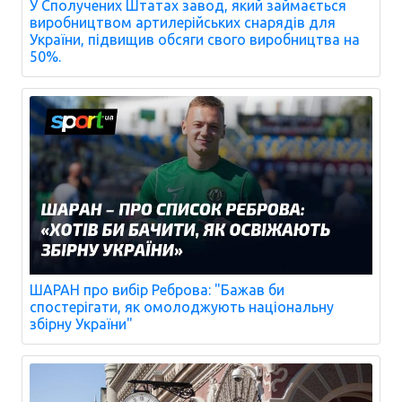
У Сполучених Штатах завод, який займається
виробництвом артилерійських снарядів для
України, підвищив обсяги свого виробництва на
50%.
ШАРАН про вибір Реброва: "Бажав би
спостерігати, як омолоджують національну
збірну України"