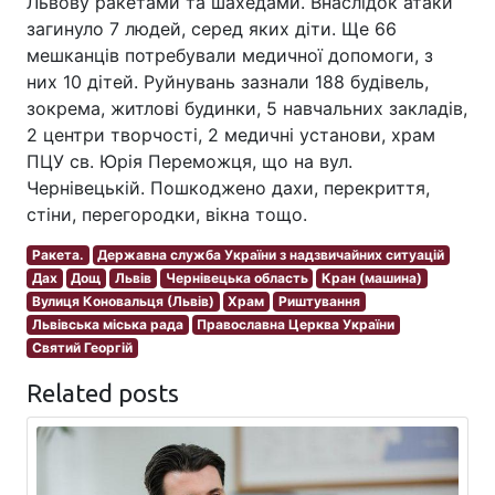
Львову ракетами та шахедами. Внаслідок атаки
загинуло 7 людей, серед яких діти. Ще 66
мешканців потребували медичної допомоги, з
них 10 дітей. Руйнувань зазнали 188 будівель,
зокрема, житлові будинки, 5 навчальних закладів,
2 центри творчості, 2 медичні установи, храм
ПЦУ св. Юрія Переможця, що на вул.
Чернівецькій. Пошкоджено дахи, перекриття,
стіни, перегородки, вікна тощо.
Ракета.
Державна служба України з надзвичайних ситуацій
Дах
Дощ
Львів
Чернівецька область
Кран (машина)
Вулиця Коновальця (Львів)
Храм
Риштування
Львівська міська рада
Православна Церква України
Святий Георгій
Related posts