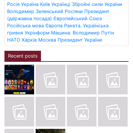
Росія
Україна
Київ
Українці
Збройні сили України
Володимир Зеленський
Росіяни
Президент
(державна посада)
Європейський Союз
Російська мова
Європа
Ракета.
Українська
гривня
Укрінформ
Машина.
Володимир Путін
НАТО
Харків
Москва
Президент України
Recent posts