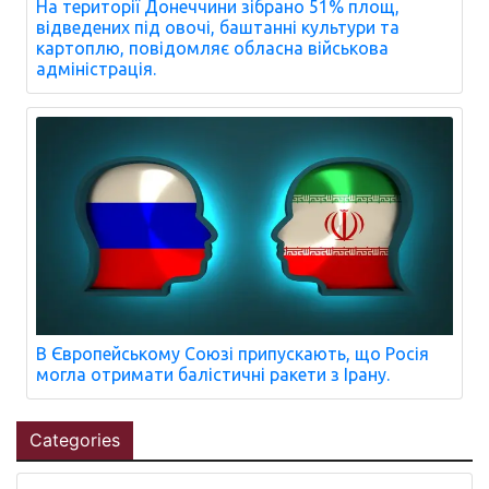
На території Донеччини зібрано 51% площ,
відведених під овочі, баштанні культури та
картоплю, повідомляє обласна військова
адміністрація.
В Європейському Союзі припускають, що Росія
могла отримати балістичні ракети з Ірану.
Categories