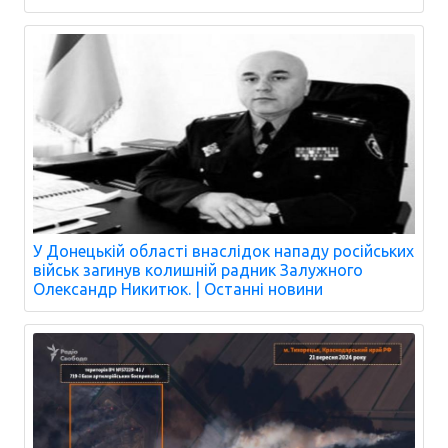
У Донецькій області внаслідок нападу російських
військ загинув колишній радник Залужного
Олександр Никитюк. | Останні новини