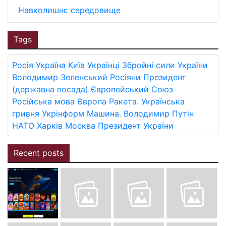
Навколишнє середовище
Tags
Росія
Україна
Київ
Українці
Збройні сили України
Володимир Зеленський
Росіяни
Президент
(державна посада)
Європейський Союз
Російська мова
Європа
Ракета.
Українська
гривня
Укрінформ
Машина.
Володимир Путін
НАТО
Харків
Москва
Президент України
Recent posts