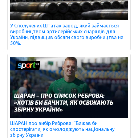
У Сполучених Штатах завод, який займається
виробництвом артилерійських снарядів для
України, підвищив обсяги свого виробництва на
50%.
ШАРАН про вибір Реброва: "Бажав би
спостерігати, як омолоджують національну
збірну України"