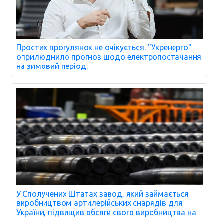
Простих прогулянок не очікується. "Укренерго"
оприлюднило прогноз щодо електропостачання
на зимовий період.
У Сполучених Штатах завод, який займається
виробництвом артилерійських снарядів для
України, підвищив обсяги свого виробництва на