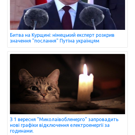
Битва на Курщині: німецький експерт розкрив
значення "послання" Путіна українцям
З 1 вересня "Миколаївобленерго" запровадить
нові графіки відключення електроенергії за
годинами.