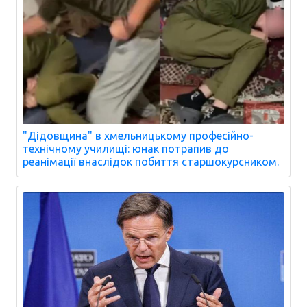
"Дідовщина" в хмельницькому професійно-
технічному училищі: юнак потрапив до
реанімації внаслідок побиття старшокурсником.