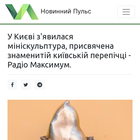
Новинний Пульс
У Києві з'явилася
мініскульптура, присвячена
знаменитій київській перепічці -
Радіо Максимум.