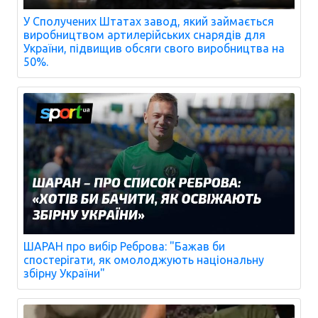
У Сполучених Штатах завод, який займається
виробництвом артилерійських снарядів для
України, підвищив обсяги свого виробництва на
50%.
ШАРАН про вибір Реброва: "Бажав би
спостерігати, як омолоджують національну
збірну України"