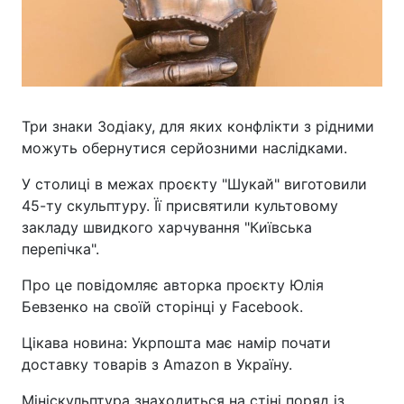
Три знаки Зодіаку, для яких конфлікти з рідними
можуть обернутися серйозними наслідками.
У столиці в межах проєкту "Шукай" виготовили
45-ту скульптуру. Її присвятили культовому
закладу швидкого харчування "Київська
перепічка".
Про це повідомляє авторка проєкту Юлія
Бевзенко на своїй сторінці у Facebook.
Цікава новина: Укрпошта має намір почати
доставку товарів з Amazon в Україну.
Мініскульптура знаходиться на стіні поряд із