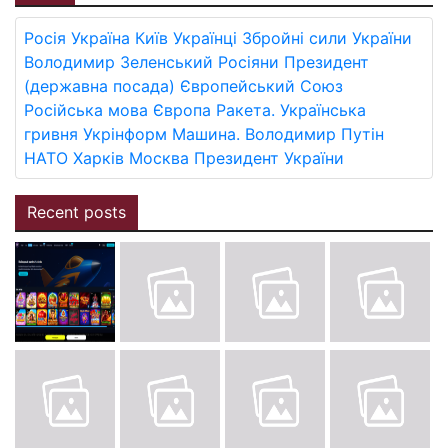
Росія
Україна
Київ
Українці
Збройні сили України
Володимир Зеленський
Росіяни
Президент
(державна посада)
Європейський Союз
Російська мова
Європа
Ракета.
Українська
гривня
Укрінформ
Машина.
Володимир Путін
НАТО
Харків
Москва
Президент України
Recent posts