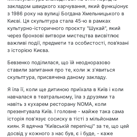
закладом швидкого харчування, який функціонує
з 1986 року на вулиці Богдана Хмельницького в
Києві. Ця скульптура стала 45-ю в рамках
культурно-історичного проєкту "Шукай", який
через бронзові витвори мистецтва висвітлює
важливі події, предмети та особистості, пов’язані
з історією Києва.
Бевзенко поділилася, що їй неодноразово
ставили запитання про те, коли ж з'явиться
скульптура, присвячена даному закладу.
Я їла її, коли ще дитиною приїхала в Київ і коли
навчалася в театральному, їла з друзями та
навіть з кухарем ресторану NOMA, коли
презентувала Київ. І головне - майже така сама
історія пов'язує сосиску в тісті з мільйонами
киян. Я вдячна "Київській перепічці" за те, що цей
досвід у кожного з нас був, є і буде, - каже