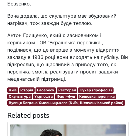
Бевзенко.
Вона додала, що скульптура має вбудований
нагрівач, тож завжди буде теплою.
Антон Грищенко, який є засновником і
керівником ТОВ "Українська перепічка",
поділився, що це вперше з моменту відкриття
закладу в 1986 році вони виходять на публіку. Він
підкреслив, що щасливий з приводу того, як
перепічка змогла реалізувати проєкт завдяки
меценатській підтримці.
Київ
Історія
Facebook
Ресторан
Кухар (професія)
Скульптура
Укрпошта
Фаст-фуд
Київська перепічка
Вулиця Богдана Хмельницького (Київ, Шевченківський район)
Related posts