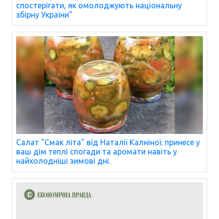
спостерігати, як омолоджують національну
збірну України"
Салат "Смак літа" від Наталії Калніної: принесе у
ваш дім теплі спогади та аромати навіть у
найхолодніші зимові дні.