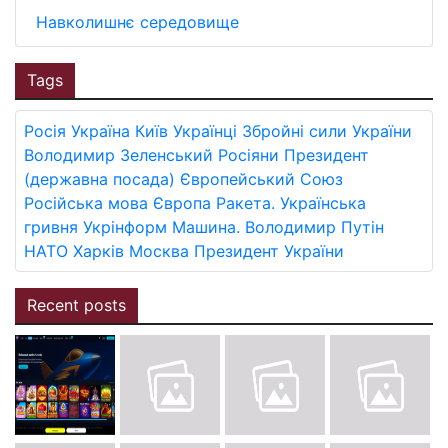
Навколишнє середовище
Tags
Росія
Україна
Київ
Українці
Збройні сили України
Володимир Зеленський
Росіяни
Президент
(державна посада)
Європейський Союз
Російська мова
Європа
Ракета.
Українська
гривня
Укрінформ
Машина.
Володимир Путін
НАТО
Харків
Москва
Президент України
Recent posts