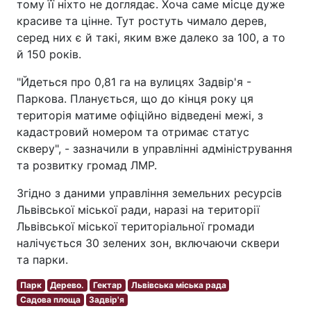
тому її ніхто не доглядає. Хоча саме місце дуже
красиве та цінне. Тут ростуть чимало дерев,
серед них є й такі, яким вже далеко за 100, а то
й 150 років.
"Йдеться про 0,81 га на вулицях Задвір'я -
Паркова. Планується, що до кінця року ця
територія матиме офіційно відведені межі, з
кадастровий номером та отримає статус
скверу", - зазначили в управлінні адміністрування
та розвитку громад ЛМР.
Згідно з даними управління земельних ресурсів
Львівської міської ради, наразі на території
Львівської міської територіальної громади
налічується 30 зелених зон, включаючи сквери
та парки.
Парк
Дерево.
Гектар
Львівська міська рада
Садова площа
Задвір'я