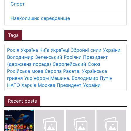
Спорт
Навколишнє середовище
Tags
Росія
Україна
Київ
Українці
Збройні сили України
Володимир Зеленський
Росіяни
Президент
(державна посада)
Європейський Союз
Російська мова
Європа
Ракета.
Українська
гривня
Укрінформ
Машина.
Володимир Путін
НАТО
Харків
Москва
Президент України
Recent posts