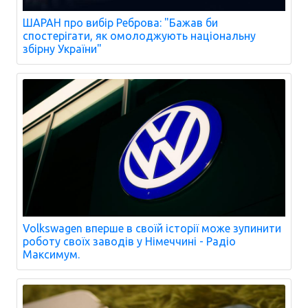
ШАРАН про вибір Реброва: "Бажав би
спостерігати, як омолоджують національну
збірну України"
Volkswagen вперше в своїй історії може зупинити
роботу своїх заводів у Німеччині - Радіо
Максимум.