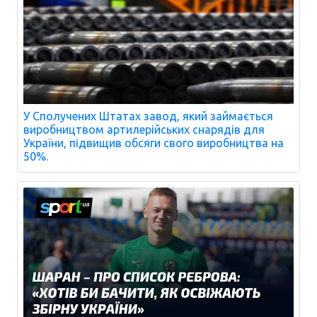
У Сполучених Штатах завод, який займається
виробництвом артилерійських снарядів для
України, підвищив обсяги свого виробництва на
50%.