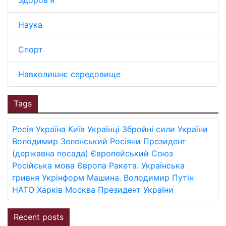
Здоров'я
Наука
Спорт
Навколишнє середовище
Tags
Росія
Україна
Київ
Українці
Збройні сили України
Володимир Зеленський
Росіяни
Президент
(державна посада)
Європейський Союз
Російська мова
Європа
Ракета.
Українська
гривня
Укрінформ
Машина.
Володимир Путін
НАТО
Харків
Москва
Президент України
Recent posts