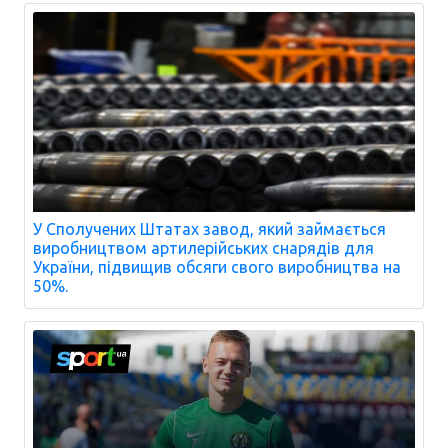
У Сполучених Штатах завод, який займається
виробництвом артилерійських снарядів для
України, підвищив обсяги свого виробництва на
50%.