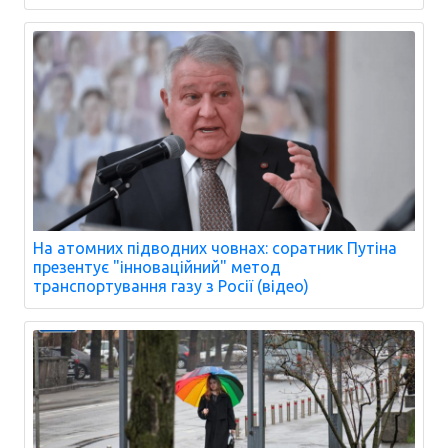
На атомних підводних човнах: соратник Путіна
презентує "інноваційний" метод
транспортування газу з Росії (відео)