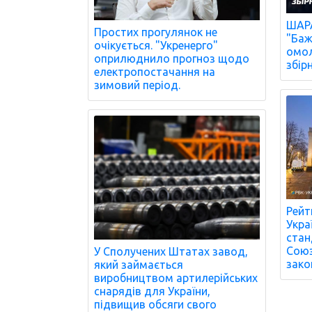
ШАРА
Простих прогулянок не
"Баж
очікується. "Укренерго"
омол
оприлюднило прогноз щодо
збір
електропостачання на
зимовий період.
Рейт
Укра
стан
Союз
У Сполучених Штатах завод,
зако
який займається
виробництвом артилерійських
снарядів для України,
підвищив обсяги свого