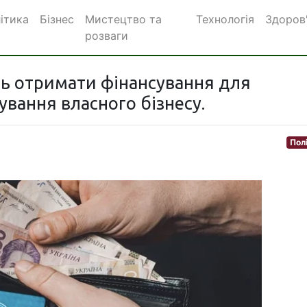
ітика
Бізнес
Мистецтво та
Технологія
Здоров
розваги
ть отримати фінансування для
ування власного бізнесу.
Пол