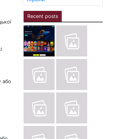
Recent posts
цької
і
у або
або