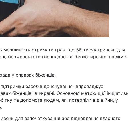
ь можливість отримати грант до 36 тисяч гривень для
рні, фермерського господарства, бджолярської пасіки ч
рада у справах біженців.
 підтримки засобів до існування" впроваджує
вах біженців" в Україні. Основною метою цієї ініціатив
тку та допомога людям, які потерпіли від війни, у
.
гривень для започаткування або відновлення власного