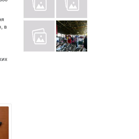
ня
, в
ких