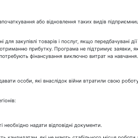
апочаткування або відновлення таких видів підприємни
для закупівлі товарів і послуг, якщо передбачувані дії
отриманню прибутку. Програма не підтримує заявки, як
потребують фінансування виключно витрат на навчання.
давати особи, які внаслідок війни втратили свою робот
гіонів:
і необхідно надати відповідні документи.
ть кандидатам, які не мають стабільного місця роботи 