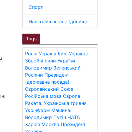
Спорт
Навколишнє середовище
Tags
Росія
Україна
Київ
Українці
и
Збройні сили України
Володимир Зеленський
Росіяни
Президент
(державна посада)
Європейський Союз
и є
Російська мова
Європа
Ракета.
Українська гривня
Укрінформ
Машина.
Володимир Путін
НАТО
Харків
Москва
Президент
України