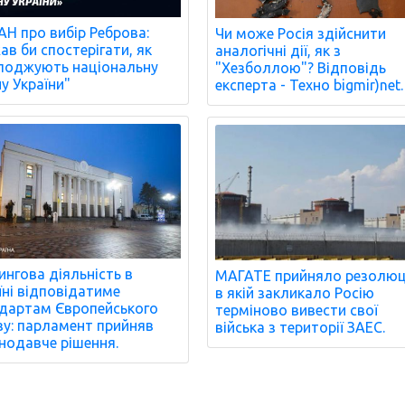
Н про вибір Реброва:
Чи може Росія здійснити
ав би спостерігати, як
аналогічні дії, як з
оджують національну
"Хезболлою"? Відповідь
ну України"
експерта - Техно bigmir)net.
ингова діяльність в
МАГАТЕ прийняло резолюц
їні відповідатиме
в якій закликало Росію
дартам Європейського
терміново вивести свої
у: парламент прийняв
війська з території ЗАЕС.
нодавче рішення.