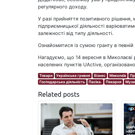
регулярного доходу.
У разі прийняття позитивного рішення,
підприємницької діяльності варіюватим
залежності від типу діяльності.
Ознайомитися із сумою гранту в певній
Нагадуємо, що 14 вересня в Миколаєві р
населених пунктів UActive, організован
Товари
Українська гривня
Бізнес
Миколаїв
Пр
Господарська діяльність
Пасіка.
Пекарня
Музик
Related posts