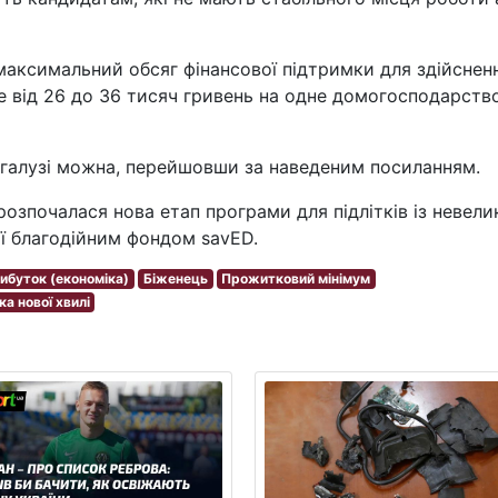
 максимальний обсяг фінансової підтримки для здійснен
е від 26 до 36 тисяч гривень на одне домогосподарство
 галузі можна, перейшовши за наведеним посиланням.
озпочалася нова етап програми для підлітків із невели
ої благодійним фондом savED.
ибуток (економіка)
Біженець
Прожитковий мінімум
а нової хвилі