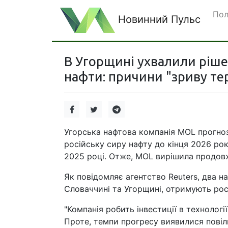
Пол
Новинний Пульс
В Угорщині ухвалили рішен
нафти: причини "зриву те
Угорська нафтова компанія MOL прогноз
російську сиру нафту до кінця 2026 ро
2025 році. Отже, MOL вирішила продовжи
Як повідомляє агентство Reuters, два н
Словаччині та Угорщині, отримують рос
"Компанія робить інвестиції в технології
Проте, темпи прогресу виявилися повіль