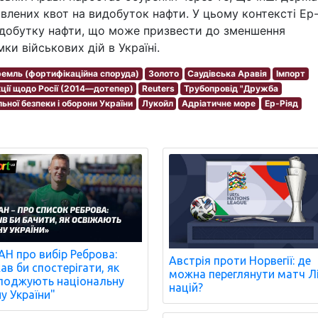
влених квот на видобуток нафти. У цьому контексті Ер-
идобутку нафти, що може призвести до зменшення
ки військових дій в Україні.
емль (фортифікаційна споруда)
Золото
Саудівська Аравія
Імпорт
ції щодо Росії (2014—дотепер)
Reuters
Трубопровід "Дружба
ьної безпеки і оборони України
Лукойл
Адріатичне море
Ер-Ріяд
Н про вибір Реброва:
Австрія проти Норвегії: де
ав би спостерігати, як
можна переглянути матч Л
оджують національну
націй?
ну України"