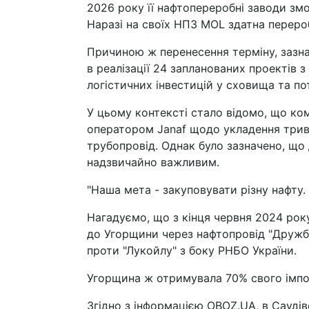
2026 року її нафтопереробні заводи змож
Наразі на своїх НПЗ MOL здатна перероб
Причиною ж перенесення терміну, зазнач
в реалізації 24 запланованих проектів 
логістичних інвестицій у сховища та по
У цьому контексті стало відомо, що ко
оператором Janaf щодо укладення трив
трубопровід. Однак було зазначено, що
надзвичайно важливим.
"Наша мета - закуповувати різну нафту. Я
Нагадуємо, що з кінця червня 2024 рок
до Угорщини через нафтопровід "Дружба
проти "Лукойлу" з боку РНБО України.
Угорщина ж отримувала 70% свого імпорт
Згідно з інформацією OBOZ.UA, в Саудів