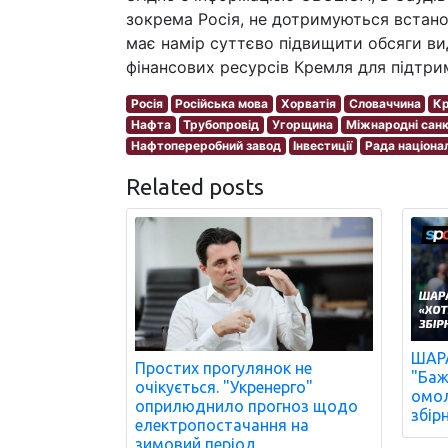
зокрема Росія, не дотримуються встано
має намір суттєво підвищити обсяги в
фінансових ресурсів Кремля для підтрим
Росія
Російська мова
Хорватія
Словаччина
Кр
Нафта
Трубопровід
Угорщина
Міжнародні санк
Нафтопереробний завод
Інвестиції
Рада націонал
Related posts
ШАРА
Простих прогулянок не
"Баж
очікується. "Укренерго"
омол
оприлюднило прогноз щодо
збір
електропостачання на
зимовий період.