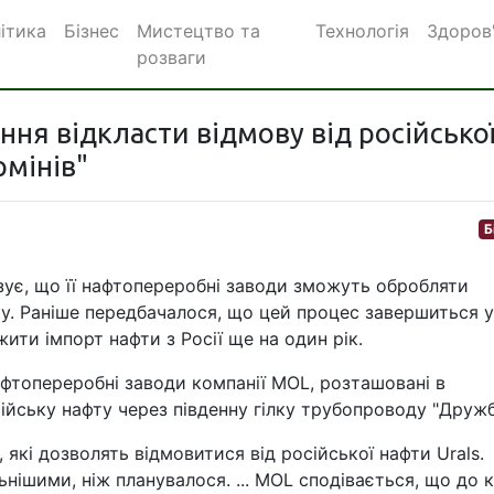
ітика
Бізнес
Мистецтво та
Технологія
Здоров
розваги
ня відкласти відмову від російсько
рмінів"
Б
ує, що її нафтопереробні заводи зможуть обробляти
ку. Раніше передбачалося, що цей процес завершиться у
ти імпорт нафти з Росії ще на один рік.
афтопереробні заводи компанії MOL, розташовані в
ійську нафту через південну гілку трубопроводу "Дружб
, які дозволять відмовитися від російської нафти Urals.
нішими, ніж планувалося. ... MOL сподівається, що до к