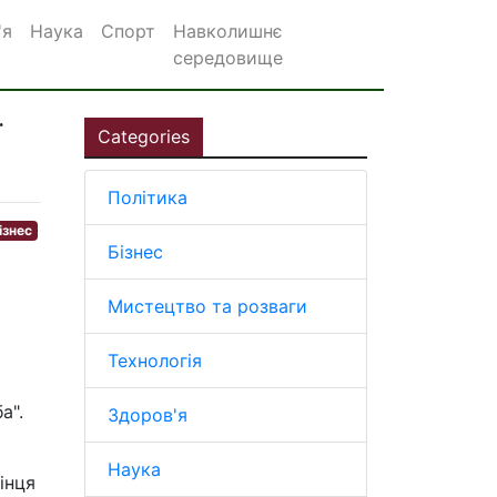
'я
Наука
Спорт
Навколишнє
середовище
ї
Categories
Політика
ізнес
Бізнес
Мистецтво та розваги
Технологія
а".
Здоров'я
Наука
інця