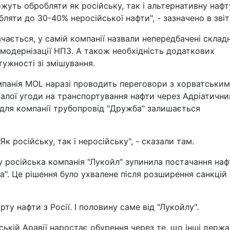
уть обробляти як російську, так і альтернативну нафту.
ляти до 30-40% неросійської нафти", - зазначено в звіті
ається, у самій компанії назвали непередбачені склад
з модернізації НПЗ. А також необхідність додаткових
тужності зі змішування.
мпанія MOL наразі проводить переговори з хорватським
алої угоди на транспортування нафти через Адріатични
 для компанії трубопровід "Дружба" залишається
к російську, так і неросійську", - сказали там.
у російська компанія "Лукойл" зупинила постачання наф
". Це рішення було ухвалене після розширення санкцій
у нафти з Росії. І половину саме від "Лукойлу".
ській Аравії наростає обурення через те, що інші держа