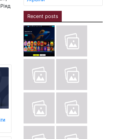
Ріяд
Recent posts
іги