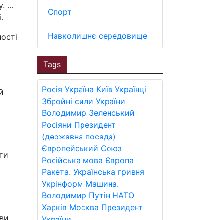
 ...
Спорт
.
Навколишнє середовище
ності
Tags
Росія
Україна
Київ
Українці
й
Збройні сили України
Володимир Зеленський
Росіяни
Президент
(державна посада)
Європейський Союз
ти
Російська мова
Європа
Ракета.
Українська гривня
Укрінформ
Машина.
Володимир Путін
НАТО
Харків
Москва
Президент
ви,
України