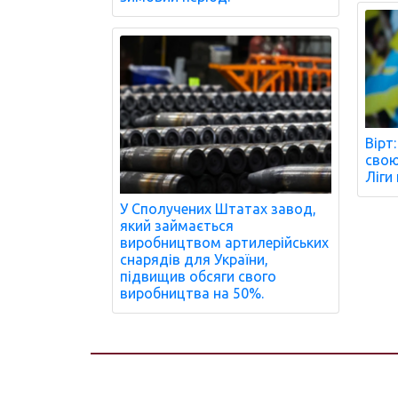
Вірт
свою
Ліги 
У Сполучених Штатах завод,
який займається
виробництвом артилерійських
снарядів для України,
підвищив обсяги свого
виробництва на 50%.