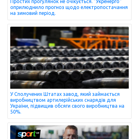
Простих прогулянок не очікується. "Укренерго"
оприлюднило прогноз щодо електропостачання
на зимовий період.
У Сполучених Штатах завод, який займається
виробництвом артилерійських снарядів для
України, підвищив обсяги свого виробництва на
50%.