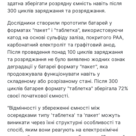
здатна зберігати розрядну ємність навіть після
300 циклів заряджання та розряджання.
Дослідники створили прототипи батарей у
форматах "пакет" і "таблетка", використовуючи
катод на основі сульфіду заліза, покритого PAA,
карбонатний електроліт та графітовий анод.
Після проведення понад 100 циклів заряджання
та розряджання не було виявлено жодних ознак
деградації у батареї формату "пакет", яка
продовжувала функціонувати навіть у
складеному або розрізаному стані. Після 300
циклів батарея формату "таблетка" зберігала 72%
своєї початкової ємності.
"Відмінності у збереженні ємності між
осередками типу 'таблетка' та 'пакет' можуть
виникати через їхні структурні особливості та
спосіб, яким вони реагують на електрохімічні