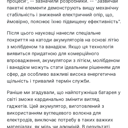
процеси", -- зазначили розробники. -- "Зазвичай
пакетні елементи демонструють вищу механічну
стабільність і знижений електричний опір, що,
ймовірно, пояснює їхню підвищену ефективність".
Після цього науковці нанесли спеціальне
покриття на катоди акумуляторів на основі літію
з молібденом та ванадієм. Якщо ця технологія
виявиться придатною для комерційного
впровадження, акумулятори з літієм, молібденом
і ванадієм можуть стати ідеальним рішенням для
сфер, де особливо важливі висока енергетична
щільність і тривалий термін служби.
Раніше ми згадували, що найпотужніша батарея у
світі зможе кардинально змінити вигляд
гаджетів. Цей акумулятор, виготовлений з
використанням вуглецевого волокна для
електродів, виключає потребу в таких важких
матеріалах, як мідь чи алюміній. В результаті,