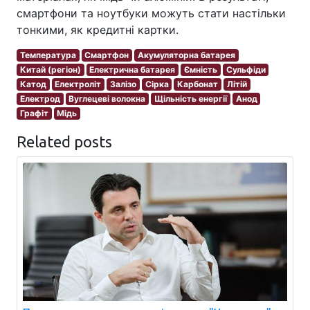
смартфони та ноутбуки можуть стати настільки
тонкими, як кредитні картки.
Температура
Смартфон
Акумуляторна батарея
Китай (регіон)
Електрична батарея
Ємність
Сульфіди
Катод
Електроліт
Залізо
Сірка
Карбонат
Літій
Електрод
Вуглецеві волокна
Щільність енергії
Анод
Графіт
Мідь
Related posts