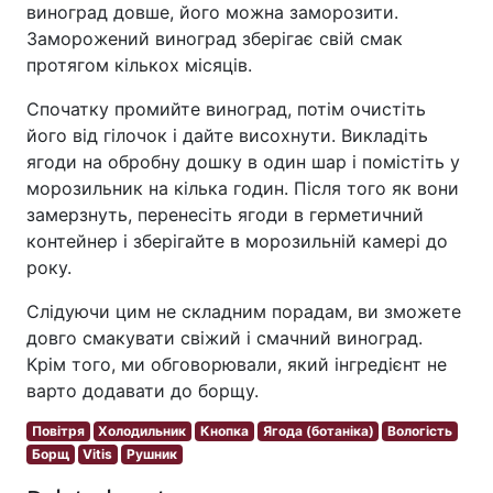
виноград довше, його можна заморозити.
Заморожений виноград зберігає свій смак
протягом кількох місяців.
Спочатку промийте виноград, потім очистіть
його від гілочок і дайте висохнути. Викладіть
ягоди на обробну дошку в один шар і помістіть у
морозильник на кілька годин. Після того як вони
замерзнуть, перенесіть ягоди в герметичний
контейнер і зберігайте в морозильній камері до
року.
Слідуючи цим не складним порадам, ви зможете
довго смакувати свіжий і смачний виноград.
Крім того, ми обговорювали, який інгредієнт не
варто додавати до борщу.
Повітря
Холодильник
Кнопка
Ягода (ботаніка)
Вологість
Борщ
Vitis
Рушник