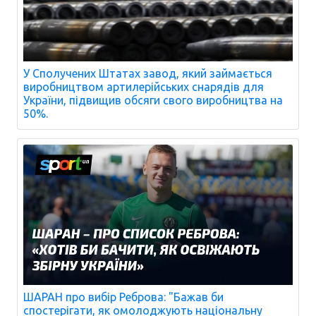
У Сполучених Штатах завод, який займається
виробництвом артилерійських снарядів для
України, підвищив обсяги свого виробництва на
50%.
ШАРАН про вибір Реброва: "Бажав би
спостерігати, як омолоджують національну