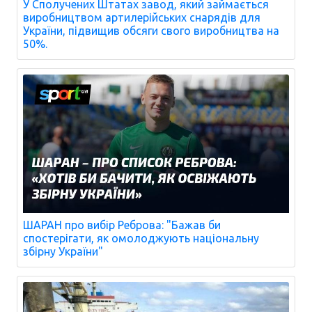
У Сполучених Штатах завод, який займається
виробництвом артилерійських снарядів для
України, підвищив обсяги свого виробництва на
50%.
ШАРАН про вибір Реброва: "Бажав би
спостерігати, як омолоджують національну
збірну України"