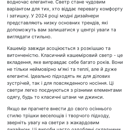
водночас елегантне. Светр стане чудовим
варіантом для тих, хто віддає перевагу комфорту
і затишку. У 2024 році модні дизайнери
представляють низку основних трендів, які
допоможуть вам залишатися у центрі уваги та
виглядати стильно.
Кашемір завжди асоціюється з розкішшю та
витонченістю. Класичний кашеміровий светр - це
вкладення, яке виправдає себе багато років. Вони
не тільки неймовірно м'які та теплі, але й дуже
елегантні. Ідеально підходять як для ділових
зустрічей, так і для повсякденного носіння. Ці
светри легко поєднуються з різними елементами
одягу, будь то класичні штани чи джинси.
Якщо ви прагнете внести до свого осіннього
стилю трішки веселощів і творчого підходу,
зверніть увагу на светри з жакардовим
дизайном. Ці вироби часто оздоблені складними