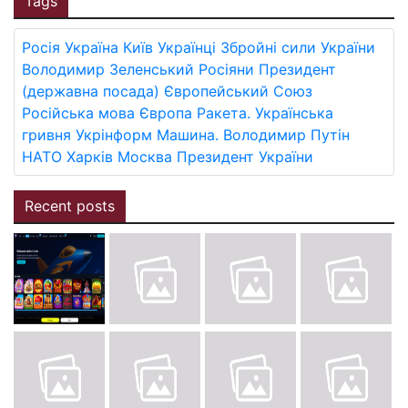
Tags
Росія
Україна
Київ
Українці
Збройні сили України
Володимир Зеленський
Росіяни
Президент
(державна посада)
Європейський Союз
Російська мова
Європа
Ракета.
Українська
гривня
Укрінформ
Машина.
Володимир Путін
НАТО
Харків
Москва
Президент України
Recent posts