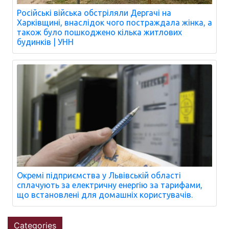
Російські війська обстріляли Дергачі на
Харківщині, внаслідок чого постраждала жінка, а
також було пошкоджено кілька житлових
будинків | УНН
Окремі підприємства у Львівській області
сплачують за електричну енергію за тарифами,
що встановлені для домашніх користувачів.
Categories