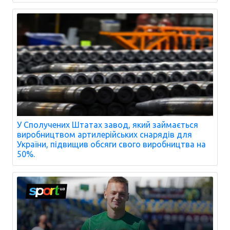
У Сполучених Штатах завод, який займається
виробництвом артилерійських снарядів для
України, підвищив обсяги свого виробництва на
50%.