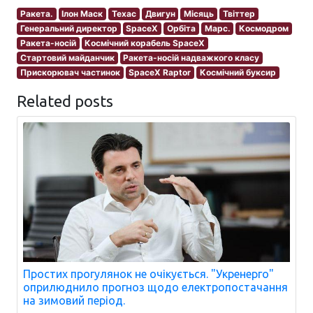
Ракета.
Ілон Маск
Техас
Двигун
Місяць
Твіттер
Генеральний директор
SpaceX
Орбіта
Марс.
Космодром
Ракета-носій
Космічний корабель SpaceX
Стартовий майданчик
Ракета-носій надважкого класу
Прискорювач частинок
SpaceX Raptor
Космічний буксир
Related posts
Простих прогулянок не очікується. "Укренерго"
оприлюднило прогноз щодо електропостачання
на зимовий період.