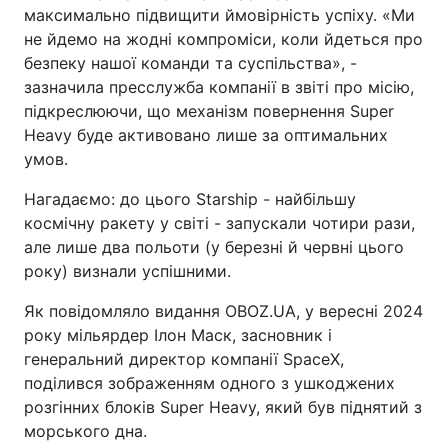
максимально підвищити ймовірність успіху. «Ми
не йдемо на жодні компроміси, коли йдеться про
безпеку нашої команди та суспільства», -
зазначила пресслужба компанії в звіті про місію,
підкреслюючи, що механізм повернення Super
Heavy буде активовано лише за оптимальних
умов.
Нагадаємо: до цього Starship - найбільшу
космічну ракету у світі - запускали чотири рази,
але лише два польоти (у березні й червні цього
року) визнали успішними.
Як повідомляло видання OBOZ.UA, у вересні 2024
року мільярдер Ілон Маск, засновник і
генеральний директор компанії SpaceX,
поділився зображенням одного з ушкоджених
розгінних блоків Super Heavy, який був піднятий з
морського дна.