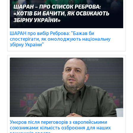
ШАРАН про вибір Реброва: "Бажав би
спостерігати, як омолоджують національну
збірну України"
Умєров після переговорів з європейськими
союзниками: кількість озброєння для наших