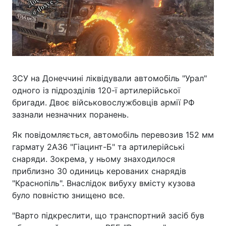
ЗСУ на Донеччині ліквідували автомобіль "Урал"
одного із підрозділів 120-ї артилерійської
бригади. Двоє військовослужбовців армії РФ
зазнали незначних поранень.
Як повідомляється, автомобіль перевозив 152 мм
гармату 2А36 "Гіацинт-Б" та артилерійські
снаряди. Зокрема, у ньому знаходилося
приблизно 30 одиниць керованих снарядів
"Краснопіль". Внаслідок вибуху вмісту кузова
було повністю знищено все.
"Варто підкреслити, що транспортний засіб був