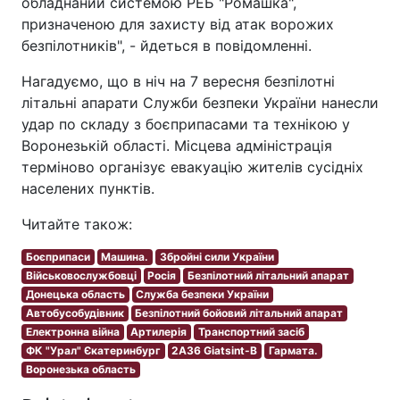
обладнаний системою РЕБ "Ромашка",
призначеною для захисту від атак ворожих
безпілотників", - йдеться в повідомленні.
Нагадуємо, що в ніч на 7 вересня безпілотні
літальні апарати Служби безпеки України нанесли
удар по складу з боєприпасами та технікою у
Воронезькій області. Місцева адміністрація
терміново організує евакуацію жителів сусідніх
населених пунктів.
Читайте також:
Боєприпаси
Машина.
Збройні сили України
Військовослужбовці
Росія
Безпілотний літальний апарат
Донецька область
Служба безпеки України
Автобусобудівник
Безпілотний бойовий літальний апарат
Електронна війна
Артилерія
Транспортний засіб
ФК "Урал" Єкатеринбург
2A36 Giatsint-B
Гармата.
Воронезька область