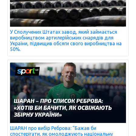
У Сполучених Штатах завод, який займається
виробництвом артилерійських снарядів для
України, підвищив обсяги свого виробництва на
50%.
ШАРАН про вибір Реброва: "Бажав би
спостерігати, як омолоджують національну