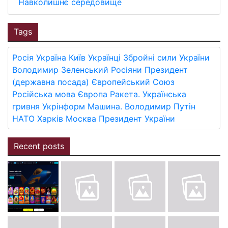
Навколишнє середовище
Tags
Росія
Україна
Київ
Українці
Збройні сили України
Володимир Зеленський
Росіяни
Президент
(державна посада)
Європейський Союз
Російська мова
Європа
Ракета.
Українська
гривня
Укрінформ
Машина.
Володимир Путін
НАТО
Харків
Москва
Президент України
Recent posts