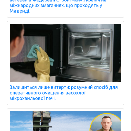
міжнародних змаганнях, що проходять у
Мадриді.
Залишиться лише витерти: розумний спосіб для
оперативного очищення засохлої
мікрохвильової печі.