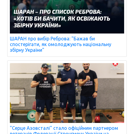
ШАРАН про вибір Реброва: "Бажав би
спостерігати, як омолоджують національну
збірну України"
"Серце Азовсталі" стало офіційним партнером
ветеранів Федерації Стронгмену України на