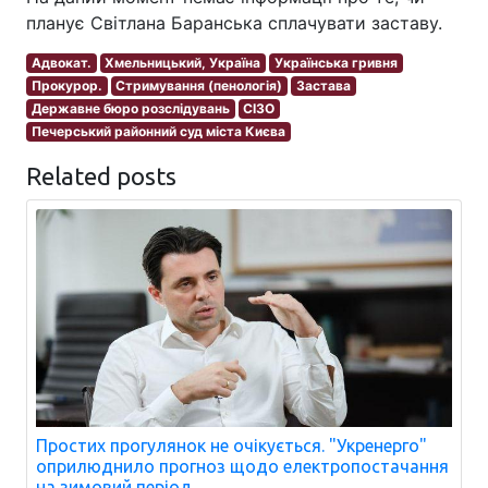
планує Світлана Баранська сплачувати заставу.
Адвокат.
Хмельницький, Україна
Українська гривня
Прокурор.
Стримування (пенологія)
Застава
Державне бюро розслідувань
СІЗО
Печерський районний суд міста Києва
Related posts
Простих прогулянок не очікується. "Укренерго"
оприлюднило прогноз щодо електропостачання
на зимовий період.