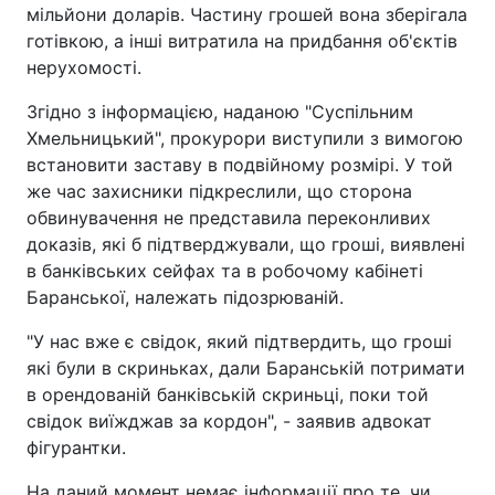
мільйони доларів. Частину грошей вона зберігала
готівкою, а інші витратила на придбання об'єктів
нерухомості.
Згідно з інформацією, наданою "Суспільним
Хмельницький", прокурори виступили з вимогою
встановити заставу в подвійному розмірі. У той
же час захисники підкреслили, що сторона
обвинувачення не представила переконливих
доказів, які б підтверджували, що гроші, виявлені
в банківських сейфах та в робочому кабінеті
Баранської, належать підозрюваній.
"У нас вже є свідок, який підтвердить, що гроші
які були в скриньках, дали Баранській потримати
в орендованій банківській скриньці, поки той
свідок виїжджав за кордон", - заявив адвокат
фігурантки.
На даний момент немає інформації про те, чи