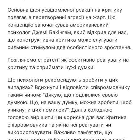
Основна ідея усвідомленої реакції на критику
полягає в перетворенні агресії на жарт. Цю
концепцію започаткував американський
психолог Джемі Бакінгем, який відкрив для нас,
що конструктивна критика може слугувати
сильним стимулом для особистісного зростання.
Розглянемо стратегії як ефективно реагувати на
критику та сприймати чужі думки.
Що психологи рекомендують зробити у цих
випадках? Вдихнути і відповісти співрозмовнику
таким чином: "Дякую, що поділилися своєю
думкою. Що, на вашу думку, можна зробити, щоб
уникнути цих помилок?". Далі з холодною
головою вирішити, чи корисна для вас критика
співрозмовника та як на неї реагувати чи
використовувати. Важливо пам'ятати, що
критика носить суб'єктивний характер, з якою