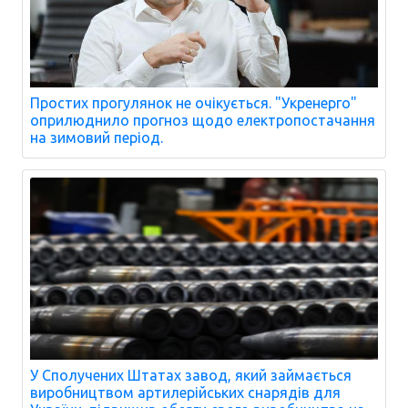
Простих прогулянок не очікується. "Укренерго"
оприлюднило прогноз щодо електропостачання
на зимовий період.
У Сполучених Штатах завод, який займається
виробництвом артилерійських снарядів для