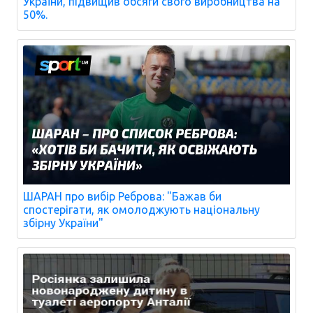
України, підвищив обсяги свого виробництва на
50%.
ШАРАН про вибір Реброва: "Бажав би
спостерігати, як омолоджують національну
збірну України"