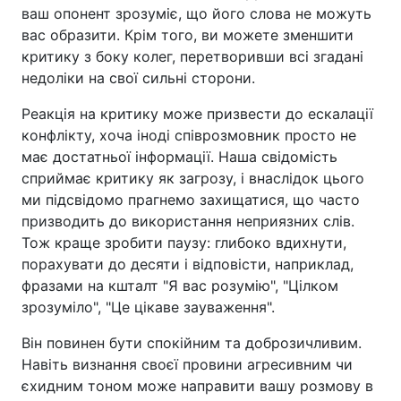
ваш опонент зрозуміє, що його слова не можуть
вас образити. Крім того, ви можете зменшити
критику з боку колег, перетворивши всі згадані
недоліки на свої сильні сторони.
Реакція на критику може призвести до ескалації
конфлікту, хоча іноді співрозмовник просто не
має достатньої інформації. Наша свідомість
сприймає критику як загрозу, і внаслідок цього
ми підсвідомо прагнемо захищатися, що часто
призводить до використання неприязних слів.
Тож краще зробити паузу: глибоко вдихнути,
порахувати до десяти і відповісти, наприклад,
фразами на кшталт "Я вас розумію", "Цілком
зрозуміло", "Це цікаве зауваження".
Він повинен бути спокійним та доброзичливим.
Навіть визнання своєї провини агресивним чи
єхидним тоном може направити вашу розмову в