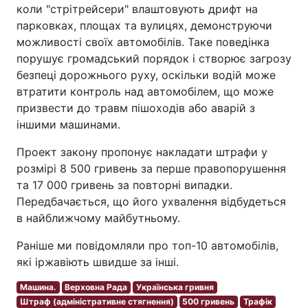
коли "стрітрейсери" влаштовують дрифт на
парковках, площах та вулицях, демонструючи
можливості своїх автомобілів. Таке поведінка
порушує громадський порядок і створює загрозу
безпеці дорожнього руху, оскільки водій може
втратити контроль над автомобілем, що може
призвести до травм пішоходів або аварій з
іншими машинами.
Проект закону пропонує накладати штрафи у
розмірі 8 500 гривень за перше правопорушення
та 17 000 гривень за повторні випадки.
Передбачається, що його ухвалення відбудеться
в найближчому майбутньому.
Раніше ми повідомляли про топ-10 автомобілів,
які іржавіють швидше за інші.
Машина.
Верховна Рада
Українська гривня
Штраф (адміністративне стягнення)
500 гривень
Трафік