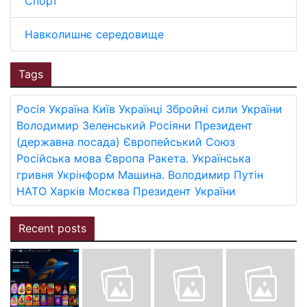
Спорт
Навколишнє середовище
Tags
Росія
Україна
Київ
Українці
Збройні сили України
Володимир Зеленський
Росіяни
Президент
(державна посада)
Європейський Союз
Російська мова
Європа
Ракета.
Українська
гривня
Укрінформ
Машина.
Володимир Путін
НАТО
Харків
Москва
Президент України
Recent posts