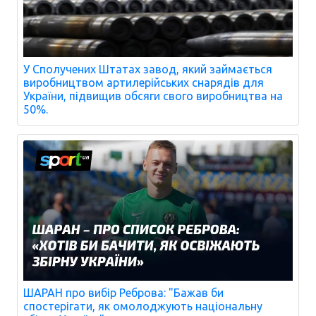
У Сполучених Штатах завод, який займається
виробництвом артилерійських снарядів для
України, підвищив обсяги свого виробництва на
50%.
ШАРАН про вибір Реброва: "Бажав би
спостерігати, як омолоджують національну