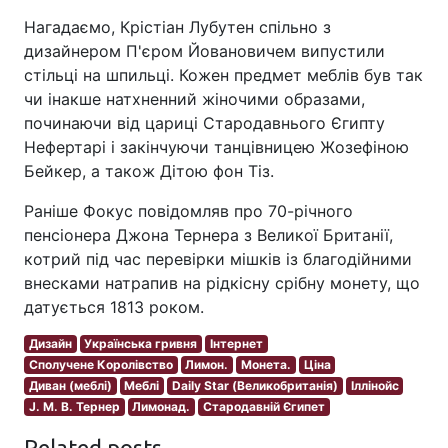
Нагадаємо, Крістіан Лубутен спільно з
дизайнером П'єром Йовановичем випустили
стільці на шпильці. Кожен предмет меблів був так
чи інакше натхненний жіночими образами,
починаючи від цариці Стародавнього Єгипту
Нефертарі і закінчуючи танцівницею Жозефіною
Бейкер, а також Дітою фон Тіз.
Раніше Фокус повідомляв про 70-річного
пенсіонера Джона Тернера з Великої Британії,
котрий під час перевірки мішків із благодійними
внесками натрапив на рідкісну срібну монету, що
датується 1813 роком.
Дизайн
Українська гривня
Інтернет
Сполучене Королівство
Лимон.
Монета.
Ціна
Диван (меблі)
Меблі
Daily Star (Великобританія)
Іллінойс
J. М. В. Тернер
Лимонад.
Стародавній Єгипет
Related posts