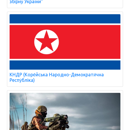
збірну України"
КНДР (Коре́йська Народно-Демократи́чна
Респу́бліка)