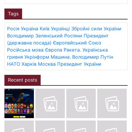
Tags
Росія
Україна
Київ
Українці
Збройні сили України
Володимир Зеленський
Росіяни
Президент
(державна посада)
Європейський Союз
Російська мова
Європа
Ракета.
Українська
гривня
Укрінформ
Машина.
Володимир Путін
НАТО
Харків
Москва
Президент України
Recent posts