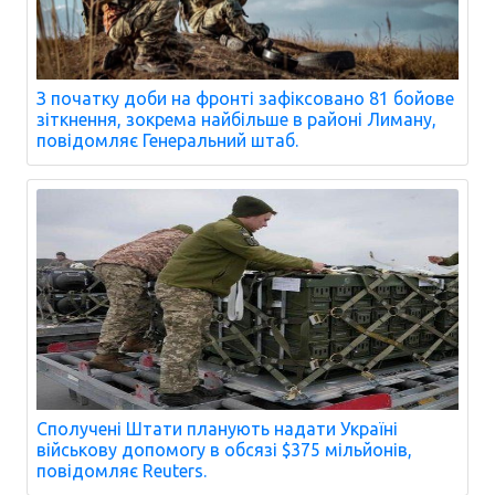
З початку доби на фронті зафіксовано 81 бойове
зіткнення, зокрема найбільше в районі Лиману,
повідомляє Генеральний штаб.
Сполучені Штати планують надати Україні
військову допомогу в обсязі $375 мільйонів,
повідомляє Reuters.