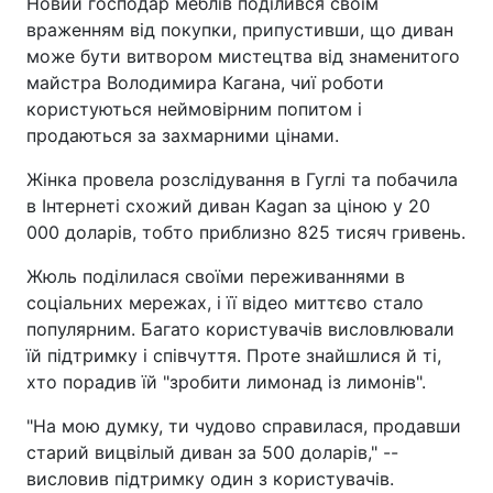
Новий господар меблів поділився своїм
враженням від покупки, припустивши, що диван
може бути витвором мистецтва від знаменитого
майстра Володимира Кагана, чиї роботи
користуються неймовірним попитом і
продаються за захмарними цінами.
Жінка провела розслідування в Гуглі та побачила
в Інтернеті схожий диван Kagan за ціною у 20
000 доларів, тобто приблизно 825 тисяч гривень.
Жюль поділилася своїми переживаннями в
соціальних мережах, і її відео миттєво стало
популярним. Багато користувачів висловлювали
їй підтримку і співчуття. Проте знайшлися й ті,
хто порадив їй "зробити лимонад із лимонів".
"На мою думку, ти чудово справилася, продавши
старий вицвілый диван за 500 доларів," --
висловив підтримку один з користувачів.