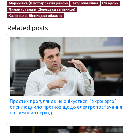
Маринівка (Шахтарський район)
Петропавлівка
Сіверськ
Лиман (станція, Донецька залізниця)
Калинівка, Вінницька область
Related posts
Простих прогулянок не очікується. "Укренерго"
оприлюднило прогноз щодо електропостачання
на зимовий період.