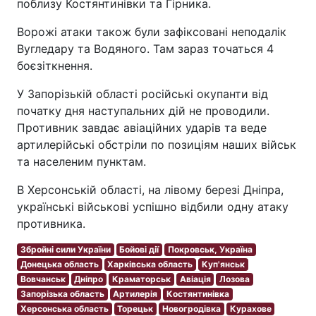
поблизу Костянтинівки та Гірника.
Ворожі атаки також були зафіксовані неподалік
Вугледару та Водяного. Там зараз точаться 4
боєзіткнення.
У Запорізькій області російські окупанти від
початку дня наступальних дій не проводили.
Противник завдає авіаційних ударів та веде
артилерійські обстріли по позиціям наших військ
та населеним пунктам.
В Херсонській області, на лівому березі Дніпра,
українські військові успішно відбили одну атаку
противника.
Збройні сили України
Бойові дії
Покровськ, Україна
Донецька область
Харківська область
Куп'янськ
Вовчанськ
Дніпро
Краматорськ
Авіація
Лозова
Запорізька область
Артилерія
Костянтинівка
Херсонська область
Торецьк
Новогродівка
Курахове