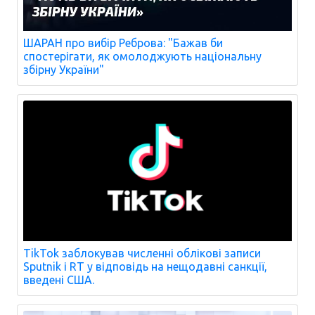
ШАРАН про вибір Реброва: "Бажав би
спостерігати, як омолоджують національну
збірну України"
TikTok заблокував численні облікові записи
Sputnik і RT у відповідь на нещодавні санкції,
введені США.