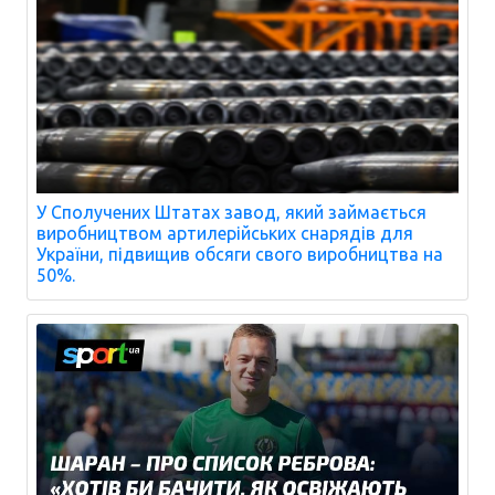
У Сполучених Штатах завод, який займається
виробництвом артилерійських снарядів для
України, підвищив обсяги свого виробництва на
50%.