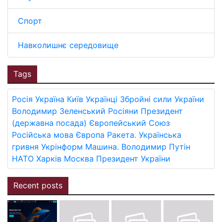
Спорт
Навколишнє середовище
Tags
Росія
Україна
Київ
Українці
Збройні сили України
Володимир Зеленський
Росіяни
Президент
(державна посада)
Європейський Союз
Російська мова
Європа
Ракета.
Українська
гривня
Укрінформ
Машина.
Володимир Путін
НАТО
Харків
Москва
Президент України
Recent posts