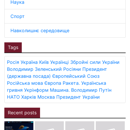
Наука
Спорт
Навколишнє середовище
Tags
Росія
Україна
Київ
Українці
Збройні сили України
Володимир Зеленський
Росіяни
Президент
(державна посада)
Європейський Союз
Російська мова
Європа
Ракета.
Українська
гривня
Укрінформ
Машина.
Володимир Путін
НАТО
Харків
Москва
Президент України
Recent posts