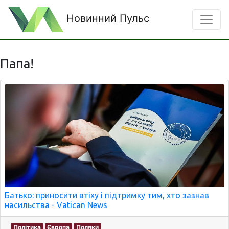
Новинний Пульс
Папа!
Батько: приносити втіху і підтримку тим, хто зазнав
насильства - Vatican News
Політика
Європа
Поляки