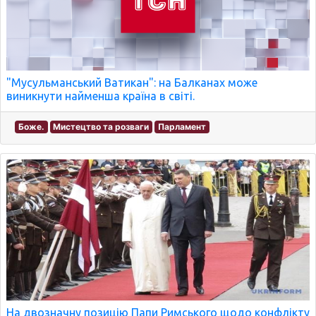
"Мусульманський Ватикан": на Балканах може
виникнути найменша країна в світі.
Боже.
Мистецтво та розваги
Парламент
На двозначну позицію Папи Римського щодо конфлікту