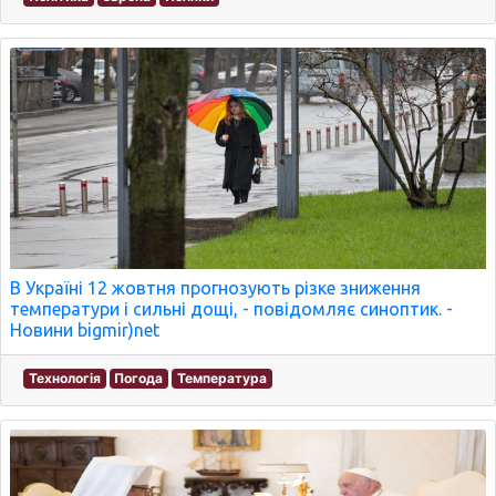
В Україні 12 жовтня прогнозують різке зниження
температури і сильні дощі, - повідомляє синоптик. -
Новини bigmir)net
Технологія
Погода
Температура