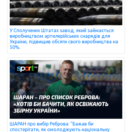
У Сполучених Штатах завод, який займається
виробництвом артилерійських снарядів для
України, підвищив обсяги свого виробництва на
50%.
ШАРАН про вибір Реброва: "Бажав би
спостерігати, як омолоджують національну