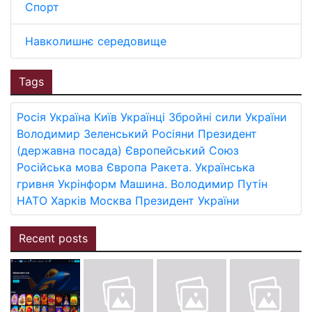
Спорт
Навколишнє середовище
Tags
Росія
Україна
Київ
Українці
Збройні сили України
Володимир Зеленський
Росіяни
Президент
(державна посада)
Європейський Союз
Російська мова
Європа
Ракета.
Українська
гривня
Укрінформ
Машина.
Володимир Путін
НАТО
Харків
Москва
Президент України
Recent posts