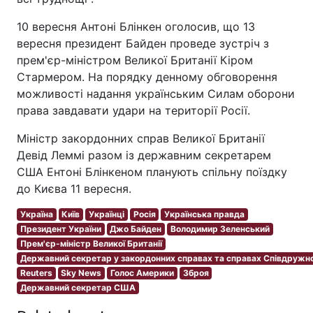
10 вересня Антоні Блінкен оголосив, що 13
вересня президент Байден проведе зустріч з
прем'єр-міністром Великої Британії Кіром
Стармером. На порядку денному обговорення
можливості надання українським Силам оборони
права завдавати удари на території Росії.
Міністр закордонних справ Великої Британії
Девід Леммі разом із державним секретарем
США Ентоні Блінкеном планують спільну поїздку
до Києва 11 вересня.
Україна
Київ
Українці
Росія
Українська правда
Президент України
Джо Байден
Володимир Зеленський
Прем'єр-міністр Великої Британії
Державний секретар у закордонних справах та справах Співдружно
Reuters
Sky News
Голос Америки
Зброя
Державний секретар США