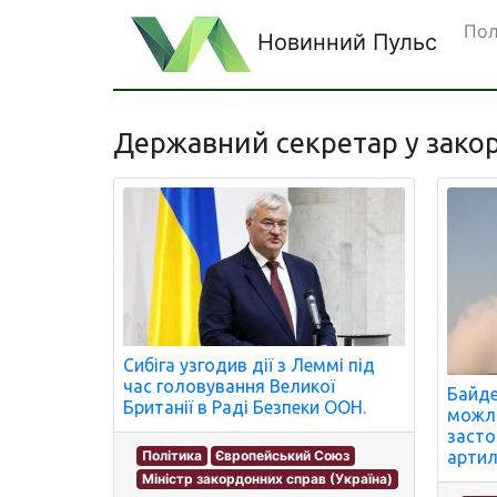
Пол
Новинний Пульс
Державний секретар у закор
Сибіга узгодив дії з Леммі під
час головування Великої
Байде
Британії в Раді Безпеки ООН.
можли
засто
Політика
Європейський Союз
артиле
Міністр закордонних справ (Україна)