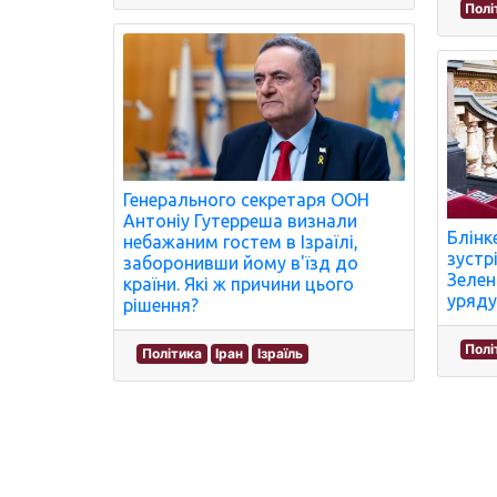
Полі
Генерального секретаря ООН
Антоніу Гутерреша визнали
Блінк
небажаним гостем в Ізраїлі,
зустрі
заборонивши йому в'їзд до
Зелен
країни. Які ж причини цього
уряду
рішення?
Полі
Політика
Іран
Ізраїль