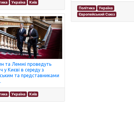
тика
Україна
Київ
Політика
Україна
Європейський Союз
ен та Леммі проведуть
ч у Києві в середу з
ським та представниками
.
тика
Україна
Київ