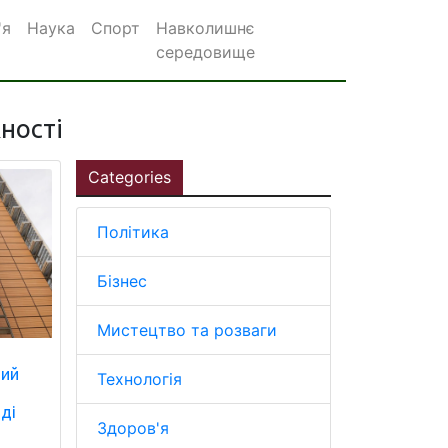
'я
Наука
Спорт
Навколишнє
середовище
ності
Categories
Політика
Бізнес
Мистецтво та розваги
ший
Технологія
аді
Здоров'я