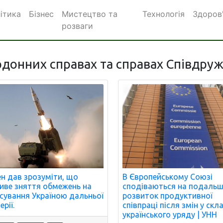
ітика
Бізнес
Мистецтво та
Технологія
Здоров
розваги
донних справах та справах Співдруж
В Європейському Союзі
н дав зрозуміти, що
сподіваються на подаль
ве зняття обмежень на
розвиток продуктивної
сування Україною дальньої
співпраці після змін у скл
рії.
українського уряду | УНН