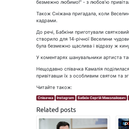
безмежно любимо!" - з любов'ю привіт
Також Сніжана пригадала, коли Веселин
кадрами.
До речі, Бабкіни приготували святкови
створило для 14-річної Веселини чудовий
була безмежно щаслива і відразу ж кину
У коментарях шанувальники артиста та
Нещодавно співачка Камалія поділилас
привітавши їх з особливим святом та з
Читайте також:
Співачка
Instagram
Бабкін Сергій Миколайович
Related posts