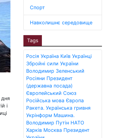
Спорт
Навколишнє середовище
Tags
Росія
Україна
Київ
Українці
Збройні сили України
Володимир Зеленський
Росіяни
Президент
(державна посада)
Європейський Союз
 дня
Російська мова
Європа
й і
Ракета.
Українська гривня
иці
Укрінформ
Машина.
Володимир Путін
НАТО
Харків
Москва
Президент
України