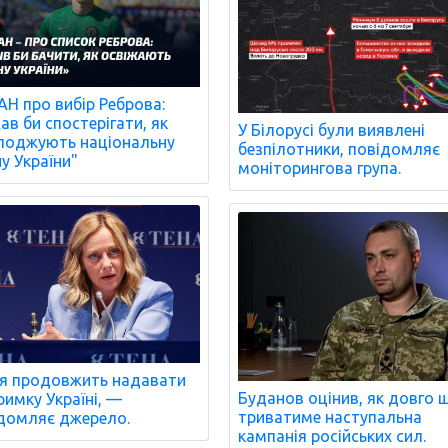
Н про вибір Реброва:
ав би спостерігати, як
У Білорусі були виявлені
оджують національну
безпілотники, повідомляє
ну України"
моніторингова група.
ія продовжить надавати
Буданов оцінив, як довго 
римку Україні, —
триватиме наступальна
домляє джерело.
кампанія російських сил.