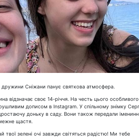
го дружини Сніжани панує святкова атмосфера.
лина відзначає своє 14-річчя. На честь цього особливого
рушливим дописом в Instagram. У спільному знімку Сергі
дростаючу доньку в саду. Вони також передали іменинн
змежне щастя.
й твої зелені очі завжди світяться радістю! Ми тебе