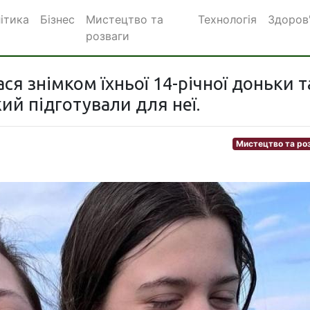
ітика
Бізнес
Мистецтво та
Технологія
Здоров
розваги
я знімком їхньої 14-річної доньки т
ий підготували для неї.
Мистецтво та ро