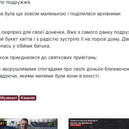
ало подружжя.
а була ще зовсім маленькою і поділилася архівними
й сюрприз для своєї донечки. Вже з самого ранку подр
 букет квітів і з радістю зустріло її на порозі дому. Ді
лась у обійми батька.
кож приєдналися до святкових привітань:
я зворушливими спогадами про своїх доньок-близнючок
гадуючи, якими милими були вони в юності.
Музикант
Камалія