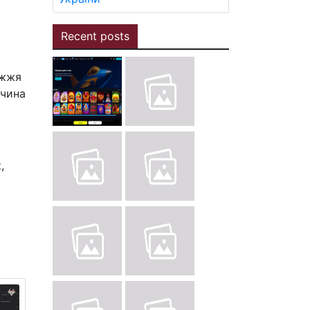
Recent posts
ужжя
вчина
,