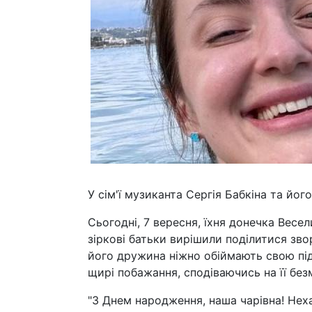
У сім'ї музиканта Сергія Бабкіна та йо
Сьогодні, 7 вересня, їхня донечка Весе
зіркові батьки вирішили поділитися зво
його дружина ніжно обіймають свою пі
щирі побажання, сподіваючись на її бе
"З Днем народження, наша чарівна! Неха