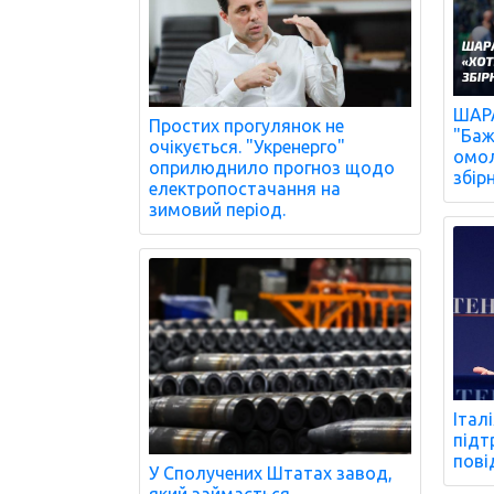
ШАРА
Простих прогулянок не
"Баж
очікується. "Укренерго"
омол
оприлюднило прогноз щодо
збір
електропостачання на
зимовий період.
Італ
підт
пові
У Сполучених Штатах завод,
який займається