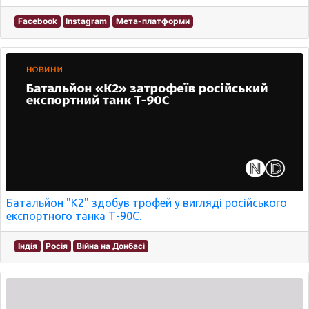
Facebook
Instagram
Мета-платформи
Батальйон "К2" здобув трофей у вигляді російського
експортного танка Т-90С.
Індія
Росія
Війна на Донбасі