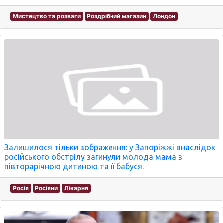
Мистецтво та розваги
Роздрібний магазин
Лондон
Залишилося тільки зображення: у Запоріжжі внаслідок
російського обстрілу загинули молода мама з
півторарічною дитиною та її бабуся.
Росія
Росіяни
Лікарня