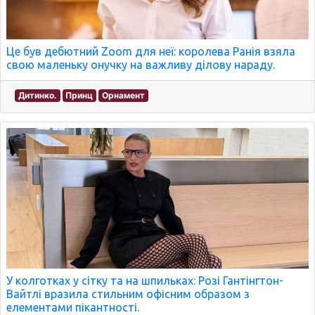
Це був дебютний Zoom для неї: королева Ранія взяла
свою маленьку онучку на важливу ділову нараду.
Дитинко.
Принц
Орнамент
У колготках у сітку та на шпильках: Розі Гантінгтон-
Вайтлі вразила стильним офісним образом з
елементами пікантності.