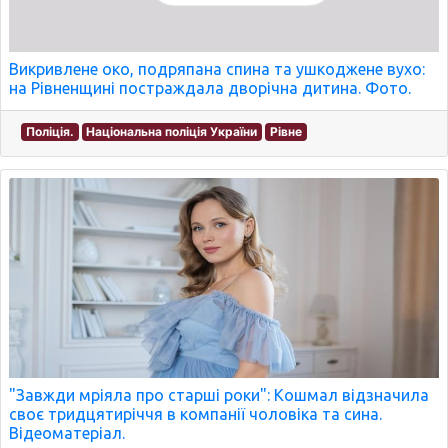
Викривлене око, подряпана спина та ушкоджене вухо:
на Рівненщині постраждала дворічна дитина. Фото.
Поліція.
Національна поліція України
Рівне
"Завжди мріяла про старші роки": Кошмал відзначила
своє тридцятиріччя в компанії чоловіка та сина.
Відеоматеріал.