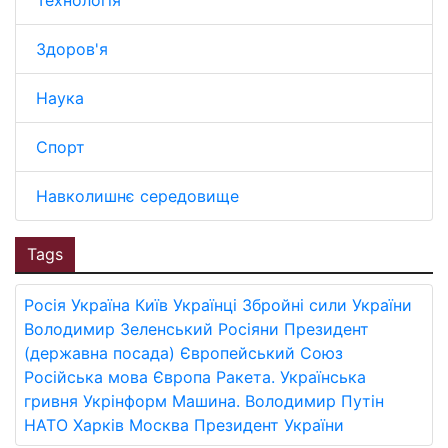
Технологія
Здоров'я
Наука
Спорт
Навколишнє середовище
Tags
Росія
Україна
Київ
Українці
Збройні сили України
Володимир Зеленський
Росіяни
Президент
(державна посада)
Європейський Союз
Російська мова
Європа
Ракета.
Українська
гривня
Укрінформ
Машина.
Володимир Путін
НАТО
Харків
Москва
Президент України