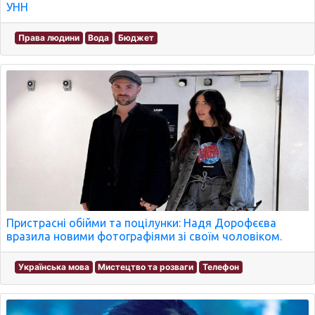
УНН
Права людини
Вода
Бюджет
Пристрасні обійми та поцілунки: Надя Дорофєєва
вразила новими фотографіями зі своїм чоловіком.
Українська мова
Мистецтво та розваги
Телефон