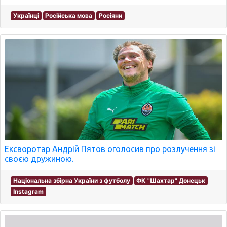
Українці
Російська мова
Росіяни
Ексворотар Андрій Пятов оголосив про розлучення зі
своєю дружиною.
Національна збірна України з футболу
ФК "Шахтар" Донецьк
Instagram