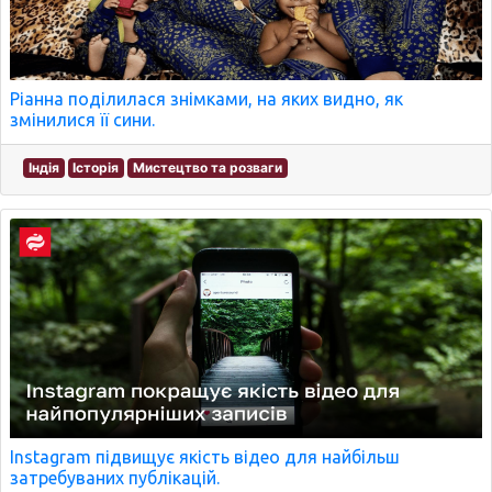
Ріанна поділилася знімками, на яких видно, як
змінилися її сини.
Індія
Історія
Мистецтво та розваги
Instagram підвищує якість відео для найбільш
затребуваних публікацій.