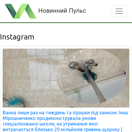
Новинний Пульс
Instagram
Ванна лише раз на тиждень та іграшки під замком: Інна
Мірошниченко продемонструвала умови
спеціалізованої школи, на утримання якої
витрачається близько 20 мільйонів гривень щороку |