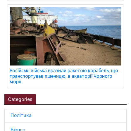
Російські війська вразили ракетою корабель, що
транспортував пшеницю, в акваторії Чорного
моря.
Categories
Політика
Бізнес