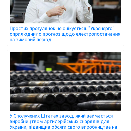
Простих прогулянок не очікується. "Укренерго"
оприлюднило прогноз щодо електропостачання
на зимовий період.
У Сполучених Штатах завод, який займається
виробництвом артилерійських снарядів для
України, підвищив обсяги свого виробництва на