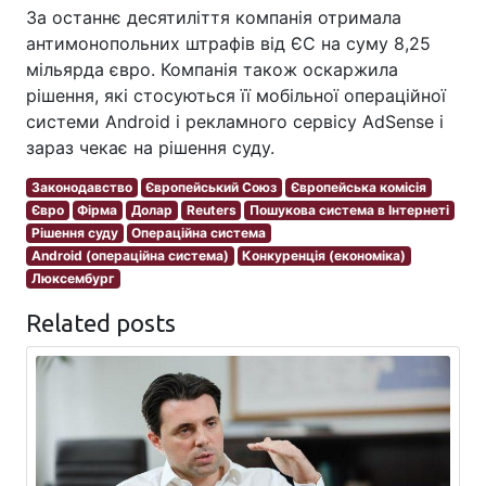
За останнє десятиліття компанія отримала
антимонопольних штрафів від ЄС на суму 8,25
мільярда євро. Компанія також оскаржила
рішення, які стосуються її мобільної операційної
системи Android і рекламного сервісу AdSense і
зараз чекає на рішення суду.
Законодавство
Європейський Союз
Європейська комісія
Євро
Фірма
Долар
Reuters
Пошукова система в Інтернеті
Рішення суду
Операційна система
Android (операційна система)
Конкуренція (економіка)
Люксембург
Related posts