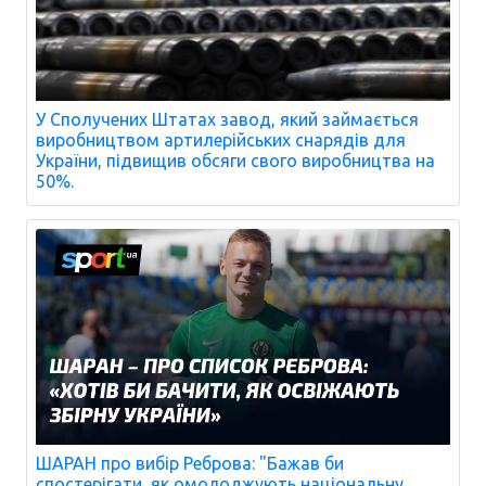
У Сполучених Штатах завод, який займається
виробництвом артилерійських снарядів для
України, підвищив обсяги свого виробництва на
50%.
ШАРАН про вибір Реброва: "Бажав би
спостерігати, як омолоджують національну