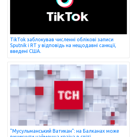
TikTok заблокував численні облікові записи
Sputnik і RT у відповідь на нещодавні санкції,
введені США.
"Мусульманський Ватикан": на Балканах може
виникнути найменша країна в світі.