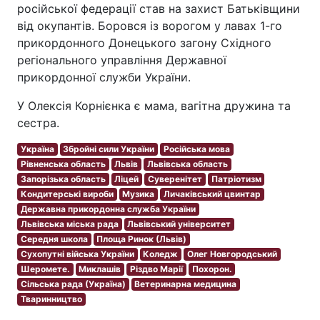
російської федерації став на захист Батьківщини
від окупантів. Боровся із ворогом у лавах 1-го
прикордонного Донецького загону Східного
регіонального управління Державної
прикордонної служби України.
У Олексія Корнієнка є мама, вагітна дружина та
сестра.
Україна
Збройні сили України
Російська мова
Рівненська область
Львів
Львівська область
Запорізька область
Ліцей
Суверенітет
Патріотизм
Кондитерські вироби
Музика
Личаківський цвинтар
Державна прикордонна служба України
Львівська міська рада
Львівський університет
Середня школа
Площа Ринок (Львів)
Сухопутні війська України
Коледж
Олег Новгородський
Шеромете.
Миклашів
Різдво Марії
Похорон.
Сільська рада (Україна)
Ветеринарна медицина
Тваринництво