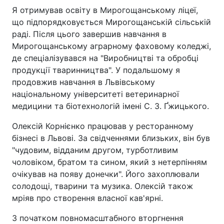
Я отримував освіту в Мирогощанському ліцеї,
що підпорядковується Мирогощанській сільській
раді. Після цього завершив навчання в
Мирогощанському аграрному фаховому коледжі,
де спеціалізувався на "Виробництві та обробці
продукції тваринництва". У подальшому я
продовжив навчання в Львівському
національному університеті ветеринарної
медицини та біотехнологій імені С. З. Ґжицького.
Олексій Корнієнко працював у ресторанному
бізнесі в Львові. За свідченнями близьких, він був
"чудовим, відданим другом, турботливим
чоловіком, братом та сином, який з нетерпінням
очікував на появу донечки". Його захоплювали
солодощі, тварини та музика. Олексій також
мріяв про створення власної кав'ярні.
З початком повномасштабного вторгнення