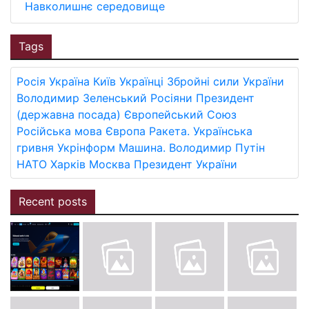
Навколишнє середовище
Tags
Росія
Україна
Київ
Українці
Збройні сили України
Володимир Зеленський
Росіяни
Президент
(державна посада)
Європейський Союз
Російська мова
Європа
Ракета.
Українська
гривня
Укрінформ
Машина.
Володимир Путін
НАТО
Харків
Москва
Президент України
Recent posts