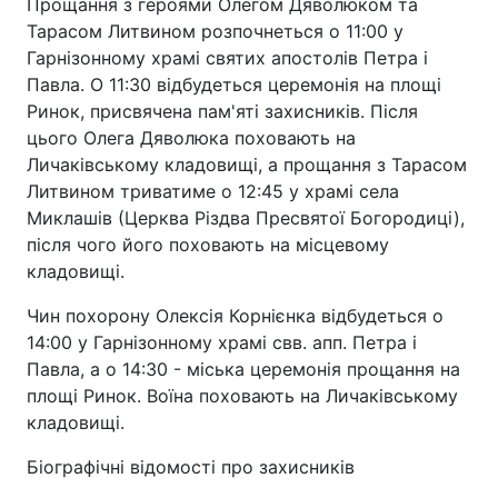
Прощання з героями Олегом Дяволюком та
Тарасом Литвином розпочнеться о 11:00 у
Гарнізонному храмі святих апостолів Петра і
Павла. О 11:30 відбудеться церемонія на площі
Ринок, присвячена пам'яті захисників. Після
цього Олега Дяволюка поховають на
Личаківському кладовищі, а прощання з Тарасом
Литвином триватиме о 12:45 у храмі села
Миклашів (Церква Різдва Пресвятої Богородиці),
після чого його поховають на місцевому
кладовищі.
Чин похорону Олексія Корнієнка відбудеться о
14:00 у Гарнізонному храмі свв. апп. Петра і
Павла, а о 14:30 - міська церемонія прощання на
площі Ринок. Воїна поховають на Личаківському
кладовищі.
Біографічні відомості про захисників