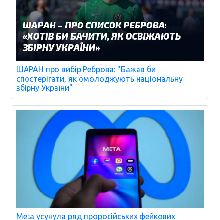
ШАРАН про вибір Реброва: "Бажав би
спостерігати, як омолоджують національну
збірну України"
Meta усунула ряд проросійських фейкових