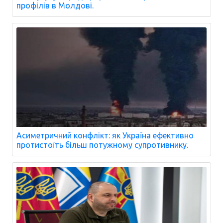
профілів в Молдові.
Асиметричний конфлікт: як Україна ефективно
протистоїть більш потужному супротивнику.