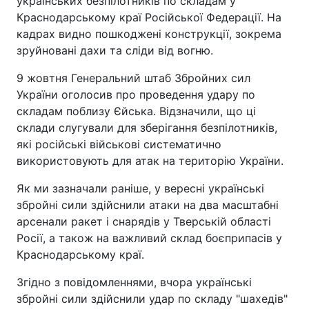
українських безпілотників по складам у
Краснодарському краї Російської Федерації. На
кадрах видно пошкоджені конструкції, зокрема
зруйновані дахи та сліди від вогню.
9 жовтня Генеральний штаб Збройних сил
України оголосив про проведення удару по
складам поблизу Єйська. Відзначили, що ці
склади слугували для зберігання безпілотників,
які російські військові систематично
використовують для атак на територію України.
Як ми зазначали раніше, у вересні українські
збройні сили здійснили атаки на два масштабні
арсенали ракет і снарядів у Тверській області
Росії, а також на важливий склад боєприпасів у
Краснодарському краї.
Згідно з повідомленнями, вчора українські
збройні сили здійснили удар по складу "шахедів"