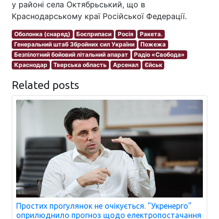
у районі села Октябрьський, що в
Краснодарському краї Російської Федерації.
Оболонка (снаряд)
Боєприпаси
Росія
Ракета.
Генеральний штаб Збройних сил України
Пожежа
Безпілотний бойовий літальний апарат
Радіо «Свобода»
Краснодар
Тверська область
Арсенал
Єйськ
Related posts
Простих прогулянок не очікується. "Укренерго"
оприлюднило прогноз щодо електропостачання