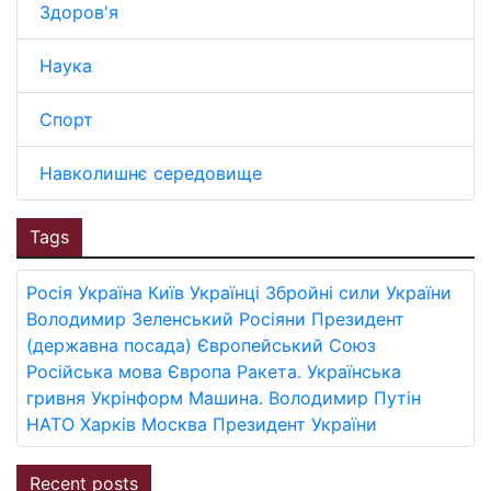
Здоров'я
Наука
Спорт
Навколишнє середовище
Tags
Росія
Україна
Київ
Українці
Збройні сили України
Володимир Зеленський
Росіяни
Президент
(державна посада)
Європейський Союз
Російська мова
Європа
Ракета.
Українська
гривня
Укрінформ
Машина.
Володимир Путін
НАТО
Харків
Москва
Президент України
Recent posts