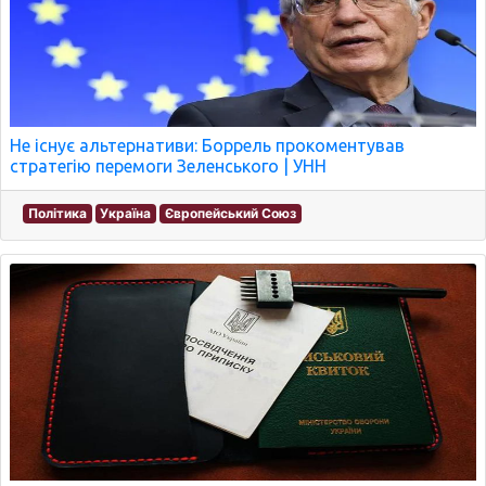
Не існує альтернативи: Боррель прокоментував
стратегію перемоги Зеленського | УНН
Політика
Україна
Європейський Союз