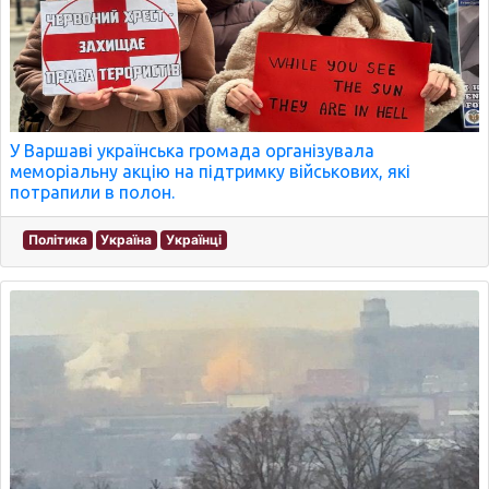
У Варшаві українська громада організувала
меморіальну акцію на підтримку військових, які
потрапили в полон.
Політика
Україна
Українці