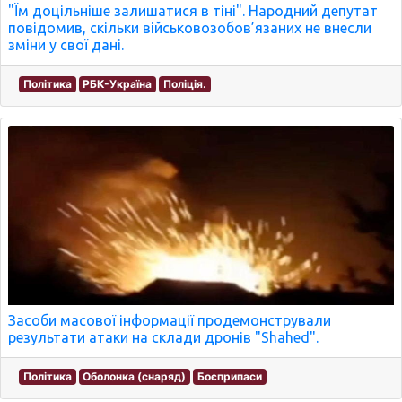
"Їм доцільніше залишатися в тіні". Народний депутат
повідомив, скільки військовозобов’язаних не внесли
зміни у свої дані.
Політика
РБК-Україна
Поліція.
Засоби масової інформації продемонстрували
результати атаки на склади дронів "Shahed".
Політика
Оболонка (снаряд)
Боєприпаси