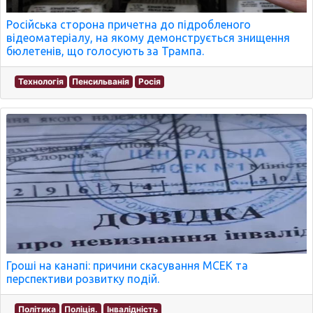
Російська сторона причетна до підробленого
відеоматеріалу, на якому демонструється знищення
бюлетенів, що голосують за Трампа.
Технологія
Пенсильванія
Росія
Гроші на канапі: причини скасування МСЕК та
перспективи розвитку подій.
Політика
Поліція.
Інвалідність