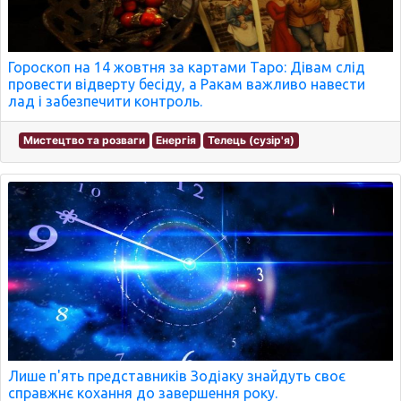
Гороскоп на 14 жовтня за картами Таро: Дівам слід
провести відверту бесіду, а Ракам важливо навести
лад і забезпечити контроль.
Мистецтво та розваги
Енергія
Телець (сузір'я)
Лише п'ять представників Зодіаку знайдуть своє
справжнє кохання до завершення року.