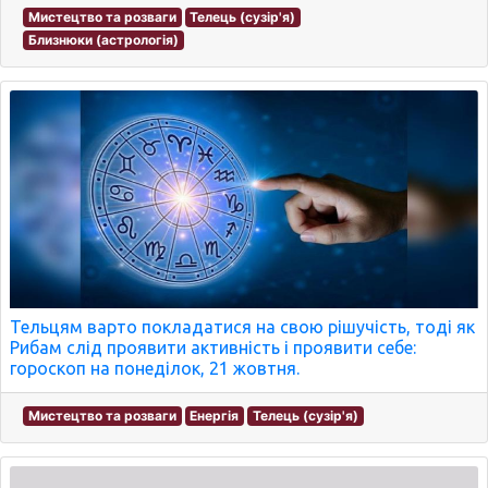
Мистецтво та розваги
Телець (сузір'я)
Близнюки (астрологія)
Тельцям варто покладатися на свою рішучість, тоді як
Рибам слід проявити активність і проявити себе:
гороскоп на понеділок, 21 жовтня.
Мистецтво та розваги
Енергія
Телець (сузір'я)