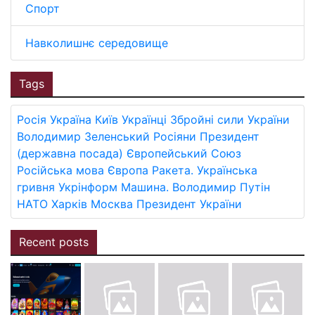
Спорт
Навколишнє середовище
Tags
Росія
Україна
Київ
Українці
Збройні сили України
Володимир Зеленський
Росіяни
Президент
(державна посада)
Європейський Союз
Російська мова
Європа
Ракета.
Українська
гривня
Укрінформ
Машина.
Володимир Путін
НАТО
Харків
Москва
Президент України
Recent posts